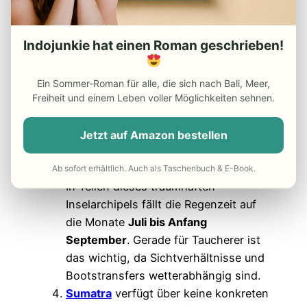
oder im Dschungelgebiet des Ujung-
Kulon-Nationalparks.
Ostküste von Sulawesi
Indojunkie hat einen Roman geschrieben!
Entlang der Ostküste – etwa rund um
Luwuk oder Kendari – verschiebt sich
Ein Sommer-Roman für alle, die sich nach Bali, Meer,
die Regenzeit auf die Monate
Mai bis
Freiheit und einem Leben voller Möglichkeiten sehnen.
August
. Das Wetter folgt hier also
einem
gegenläufigen Muster
zur
Jetzt auf Amazon bestellen
sonst üblichen Monsunverteilung.
Raja Ampat
(Westpapua)
Ab sofort erhältlich. Auch als Taschenbuch & E-Book.
In Teilen dieses traumhaften
Inselarchipels fällt die Regenzeit auf
die Monate
Juli bis Anfang
September
. Gerade für Taucherer ist
das wichtig, da Sichtverhältnisse und
Bootstransfers wetterabhängig sind.
Sumatra
verfügt über keine konkreten