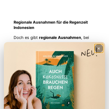
Regionale Ausnahmen für die Regenzeit
Indonesien
Doch es gibt
regionale Ausnahmen
, bei
denen der Regen
außerhalb
dieser
×
typischen Monate fällt – oder gar
kein
eindeutiger Wechsel
zwischen Regen-
und Trockenzeit erkennbar ist:
West- und Südwest-Java
Auch während der
offiziellen
Trockenzeit
kann es hier zu
Regenfällen kommen – besonders in
den Hochlagen rund um
Bandung