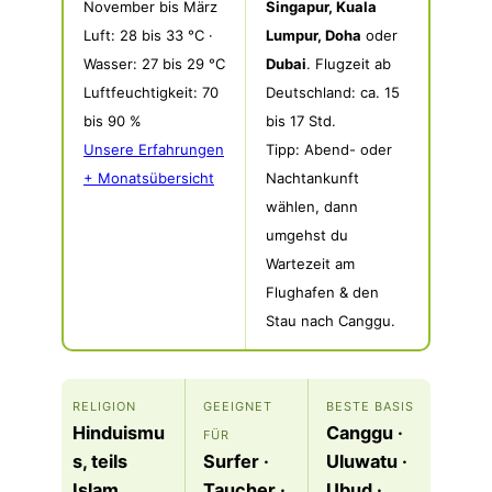
November bis März
Singapur, Kuala
Luft: 28 bis 33 °C ·
Lumpur, Doha
oder
Wasser: 27 bis 29 °C
Dubai
. Flugzeit ab
Luftfeuchtigkeit: 70
Deutschland: ca. 15
bis 90 %
bis 17 Std.
Unsere Erfahrungen
Tipp: Abend- oder
+ Monatsübersicht
Nachtankunft
wählen, dann
umgehst du
Wartezeit am
Flughafen & den
Stau nach Canggu.
RELIGION
GEEIGNET
BESTE BASIS
Hinduismu
Canggu ·
FÜR
s, teils
Surfer ·
Uluwatu ·
Islam
Taucher ·
Ubud ·