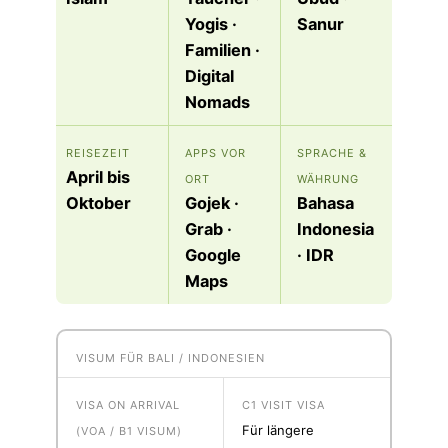
Yogis ·
Sanur
Familien ·
Digital
Nomads
REISEZEIT
APPS VOR
SPRACHE &
April bis
ORT
WÄHRUNG
Oktober
Gojek ·
Bahasa
Grab ·
Indonesia
Google
· IDR
Maps
VISUM FÜR BALI / INDONESIEN
VISA ON ARRIVAL
C1 VISIT VISA
Für längere
(VOA / B1 VISUM)