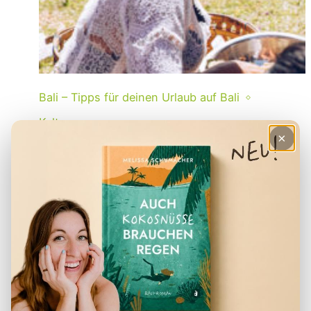
Bali – Tipps für deinen Urlaub auf Bali
Kultur
×
Galungan & Kuningan auf Bali: Alles, was
du wissen musst
Bis zu zweimal im Jahr verwandelt sich Bali
in ein farbenfrohes Fest der Spiritualität:
Galungan und Kuningan feiern den Sieg
des Guten über das Böse und sind tief in
der balinesischen Kultur verwurzelt. Für
Reisende ist diese Zeit eine wunderbare
Gelegenheit, das spirituelle Bali ganz nah