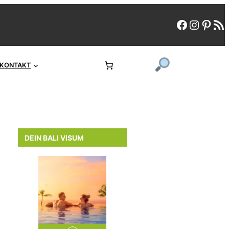
faceboo
instag
pint
rs
KONTAKT
DEIN BALI VISUM