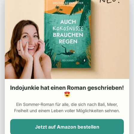
REISEVORBEREITUNG
– Checkliste für den Urlaub
– Deine Finanzen in Indonesien
– Der perfekte Reiserucksack
– Visum für Indonesien
– Packliste für Indonesien
– Reiseapotheke Indonesien
Indojunkie hat einen Roman geschrieben!
– Beste Reisezeit Indonesien
– Die besten Indonesien
Ein Sommer-Roman für alle, die sich nach Bali, Meer,
Reiseführer
Freiheit und einem Leben voller Möglichkeiten sehnen.
– Günstiger Flug nach Indonesien
Jetzt auf Amazon bestellen
– Do’s and Dont’s in Indonesien