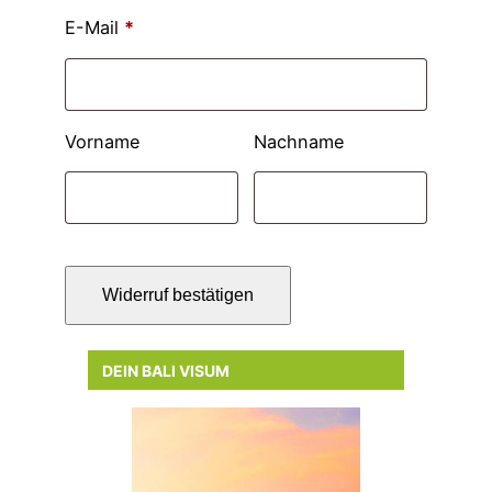
E-Mail
*
E
Vorname
Nachname
-
M
a
i
Widerruf bestätigen
l
(
DEIN BALI VISUM
w
i
e
d