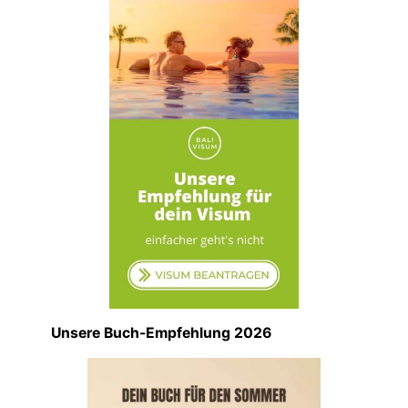
e
r
h
o
l
e
n
)
*
Unsere Buch-Empfehlung 2026