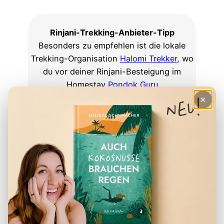
Rinjani-Trekking-Anbieter-Tipp
Besonders zu empfehlen ist die lokale
Trekking-Organisation
Halomi Trekker
, wo
du vor deiner Rinjani-Besteigung im
Homestay
Pondok Guru
Bakti
unterkommst. Erhalte
5 Prozent
×
Rabatt
für deine Trekking-Tour mit
Holomni-Trekker
, wenn du
Indojunkie
bei
deiner Buchung angibst.
Lesetipp
Rinjani Vulkan Lombok: Tipps für deine