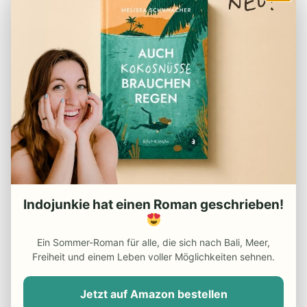
REISEVORBEREITUNG
– Checkliste für den Urlaub
– Deine Finanzen in Indonesien
– Der perfekte Reiserucksack
– Visum für Indonesien
– Packliste für Indonesien
– Reiseapotheke Indonesien
Indojunkie hat einen Roman geschrieben!
– Beste Reisezeit Indonesien
– Die besten Indonesien
Ein Sommer-Roman für alle, die sich nach Bali, Meer,
Reiseführer
Freiheit und einem Leben voller Möglichkeiten sehnen.
– Günstiger Flug nach Indonesien
Jetzt auf Amazon bestellen
– Do’s and Dont’s in Indonesien