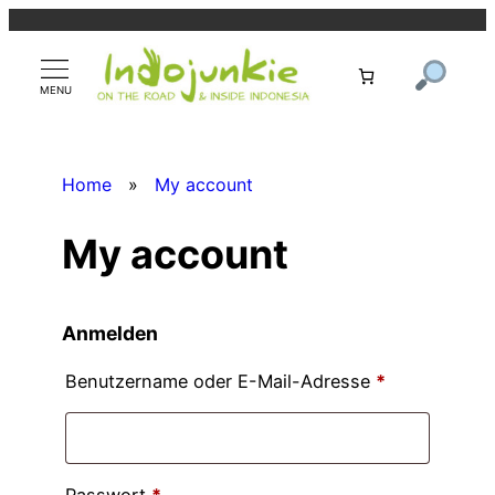
Zum
Inhalt
springen
Home
»
My account
My account
Anmelden
E
Benutzername oder E-Mail-Adresse
*
r
f
o
E