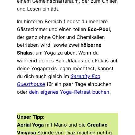
einem Gemeinschaftsraum, der zum Chillen
und Lesen einlädt.
Im hinteren Bereich findest du mehrere
Gästezimmer und einen tollen
Eco-Pool,
der ganz ohne Chlor und Chemikalien
betrieben wird, sowie zwei
hölzerne
Shalas
, um Yoga zu üben. Wenn du
während deines Bali Urlaubs den Fokus auf
deine Yogapraxis legen möchtest, kannst
du dich auch gleich im
Serenity
Eco
Guesthouse
für ein paar Tage einbuchen
oder
dein eigenes Yoga-Retreat buchen
.
Unser Tipp:
Aerial Yoga
mit Mano und die
Creative
Vinyasa
Stunde von Diaz machen richtig