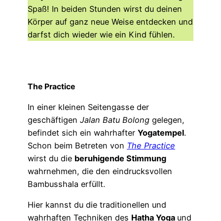
Spaß! In beiden Stunden wirst du deinen
Körper auf ganz neue Weise entdecken und
darfst dich wieder wie ein Kind fühlen.
The Practice
In einer kleinen Seitengasse der
geschäftigen
Jalan Batu Bolong
gelegen,
befindet sich ein wahrhafter
Yogatempel
.
Schon beim Betreten von
The Practice
wirst du die
beruhigende Stimmung
wahrnehmen, die den eindrucksvollen
Bambusshala erfüllt.
Hier kannst du die traditionellen und
wahrhaften Techniken des
Hatha Yoga
und