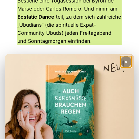
Besuche eine Yogasession bei Byron de
Marse oder Carlos Romero. Und nimm am
Ecstatic Dance
teil, zu dem sich zahlreiche
„Ubudians“ (die spirituelle Expat-
Community Ubuds) jeden Freitagabend
und Sonntagmorgen einfinden.
×
Das vielleicht bekannteste Yogastudio
Balis: The Yoga Barn in Ubud