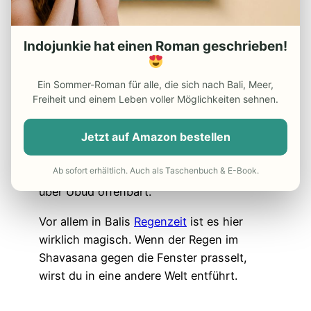
Indojunkie hat einen Roman geschrieben!
Intuitive Flow
Bereits der Weg zum Yogastudio
Intuitive
Ein Sommer-Roman für alle, die sich nach Bali, Meer,
Freiheit und einem Leben voller Möglichkeiten sehnen.
Flow
ist ein Erlebnis. Nachdem du die
Stufen durchs Grüne erklommen hast,
Jetzt auf Amazon bestellen
folgst du einem kleinen Pfad, der dich zu
einem
Indoor-Shala mit breiter
Ab sofort erhältlich. Auch als Taschenbuch & E-Book.
Fensterfront
bringt, die einen tollen Blick
über Ubud offenbart.
Vor allem in Balis
Regenzeit
ist es hier
wirklich magisch. Wenn der Regen im
Shavasana gegen die Fenster prasselt,
wirst du in eine andere Welt entführt.