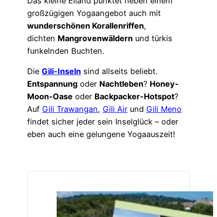
Das kleine Eiland punktet neben einem
großzügigen Yogaangebot auch mit
wunderschönen Korallenriffen
,
dichten
Mangrovenwäldern
und türkis
funkelnden Buchten.
Die
Gili-Inseln
sind allseits beliebt.
Entspannung
oder
Nachtleben
?
Honey-
Moon-Oase
oder
Backpacker-Hotspot
?
Auf
Gili Trawangan
,
Gili Air
und
Gili Meno
findet sicher jeder sein Inselglück – oder
eben auch eine gelungene Yogaauszeit!