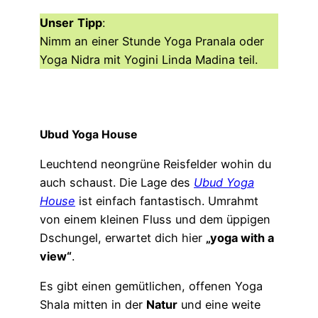
Unser
Tipp
:
Nimm an einer Stunde Yoga Pranala oder
Yoga Nidra mit Yogini Linda Madina teil.
Ubud Yoga House
Leuchtend neongrüne Reisfelder wohin du
auch schaust. Die Lage des
Ubud Yoga
House
ist einfach fantastisch. Umrahmt
von einem kleinen Fluss und dem üppigen
Dschungel, erwartet dich hier
„yoga with a
view“
.
Es gibt einen gemütlichen, offenen Yoga
Shala mitten in der
Natur
und eine weite