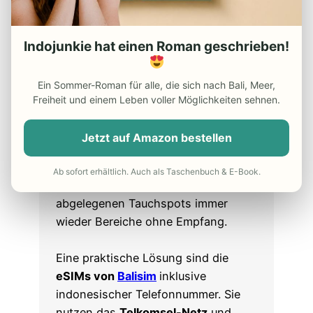
Mobiles Internet vor Ort
Wenn du nach Raja Ampat reist,
Indojunkie hat einen Roman geschrieben!
solltest du dich darauf einstellen,
dass die Netzabdeckung deutlich
Ein Sommer-Roman für alle, die sich nach Bali, Meer,
schlechter ist als auf Bali. Unsere
Freiheit und einem Leben voller Möglichkeiten sehnen.
Erfahrung:
Telkomsel
bietet hier mit
Abstand das beste Netz und ist oft
Jetzt auf Amazon bestellen
die einzige zuverlässige Option.
Trotzdem gibt es auf kleineren
Ab sofort erhältlich. Auch als Taschenbuch & E-Book.
Inseln, bei Bootstouren und an
abgelegenen Tauchspots immer
wieder Bereiche ohne Empfang.
Eine praktische Lösung sind die
eSIMs von
Balisim
inklusive
indonesischer Telefonnummer. Sie
nutzen das
Telkomsel-Netz
und