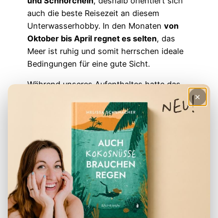
und Schnorcheln
, deshalb orientiert sich
auch die beste Reisezeit an diesem
Unterwasserhobby. In den Monaten
von
Oktober bis April regnet es selten
, das
Meer ist ruhig und somit herrschen ideale
Bedingungen für eine gute Sicht.
Während unseres Aufenthaltes hatte das
×
Wasser in Strandnähe eine
türkisblaue
Färbung
und war beim Tauchen am Riff
glasklar. Lediglich
stärkere Strömungen
wirbeln in bestimmten Zonen kleinste
Partikel vom Meeresboden und den
Korallenriffen auf.
Lesetipp
:
SIM-Karte Indonesien: