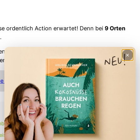
ise ordentlich Action erwartet! Denn bei
9 Orten
.
hendurch natürlich auch einen Stopp weglassen
×
en Ort bleiben.
re Erfahrungen (+ Monatsübersicht)
ombok Rundreise
eise