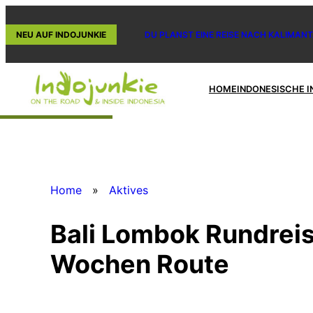
Zum
Inhalt
NEU AUF INDOJUNKIE
DU PLANST EINE REISE NACH KALIMANT
springen
HOME
INDONESISCHE I
Home
»
Aktives
Bali Lombok Rundreis
Wochen Route