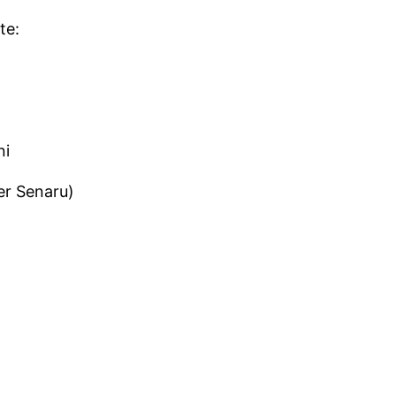
te:
ni
er Senaru)