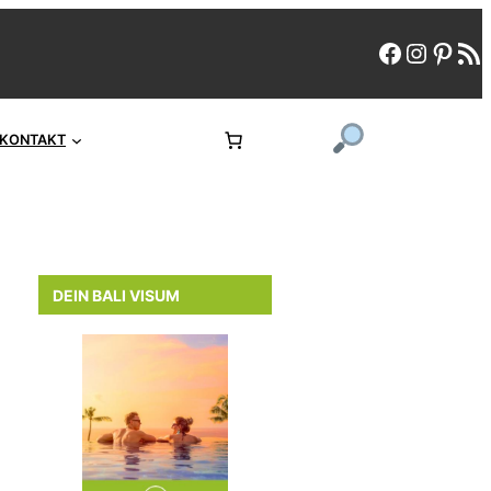
faceboo
instag
pint
rs
KONTAKT
DEIN BALI VISUM