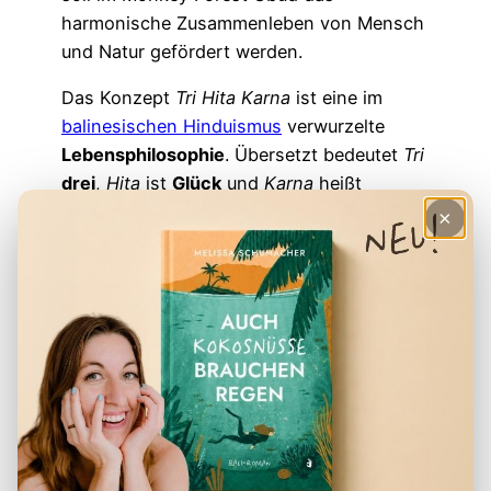
harmonische Zusammenleben von Mensch
und Natur gefördert werden.
Das Konzept
Tri Hita Karna
ist eine im
balinesischen Hinduismus
verwurzelte
Lebensphilosophie
. Übersetzt bedeutet
Tri
drei
,
Hita
ist
Glück
und
Karna
heißt
Umwelt
.
×
Hast du das gewusst?
Die „drei Wege der körperlichen und
spirituellen Erleuchtung“ beschreiben die
harmonische Beziehung zwischen
Menschen untereinander, dem Menschen
und der Umwelt sowie die Beziehung zum