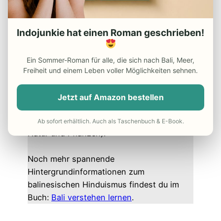
höchsten Gott. Die Mission des Monkey
Forest Ubud ist es, den Besuchern aus
aller Welt Harmonie und Frieden zu
Indojunkie hat einen Roman geschrieben!
bringen.
Ein Sommer-Roman für alle, die sich nach Bali, Meer,
Das Konzept
Tri Hita Karna
wird neben
Freiheit und einem Leben voller Möglichkeiten sehnen.
verschiedenen Ritualen insbesondere mit
Zeremonien an zwei balinesischen
Jetzt auf Amazon bestellen
Feiertagen
umgesetzt:
Tumpek Kandang
(Tag der Tiere) und
Tumpek Uduh
(Tag der
Ab sofort erhältlich. Auch als Taschenbuch & E-Book.
Natur und Pflanzen).
Noch mehr spannende
Hintergrundinformationen zum
balinesischen Hinduismus findest du im
Buch:
Bali verstehen lernen
.