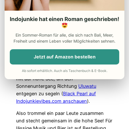
Jimbaran Bali Tipp 4 –
Mache eine
Indojunkie hat einen Roman geschrieben!
Bootstour mit der Black Pearl
Jimbaran
Nahe des Fischmarktes in
Kelan
(oder im
Ein Sommer-Roman für alle, die sich nach Bali, Meer,
Slang auch K-Land), liegt der Ankerplatz
Freiheit und einem Leben voller Möglichkeiten sehnen.
der Black Pearl versteckt! Das Piraten-
Team von Made, dem Organisator, nimmt
Jetzt auf Amazon bestellen
dich und deine Freunde gegen Nachmittag
(oder alternativ vormittags von 9-12 Uhr)
Ab sofort erhältlich. Auch als Taschenbuch & E-Book.
mit auf hohe See, um den
Sonnenuntergang Richtung
Uluwatu
entgegen zu segeln (
Black Pearl auf
Indojunkievibes.com anschauen
).
Also trommel ein paar Leute zusammen
und stecht gemeinsam in die hohe See! Für
lässige Musik und Bier ist auf Bestellung