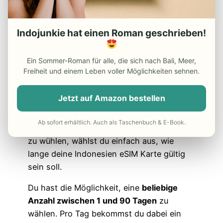
Indojunkie hat einen Roman geschrieben!
Holafly eSIM für Bali und Indonesien
Ein Sommer-Roman für alle, die sich nach Bali, Meer,
Freiheit und einem Leben voller Möglichkeiten sehnen.
Nach wie vor ist
Holafly
der Marktführer,
was eSIM Karten für Indonesien und Bali
Jetzt auf Amazon bestellen
betrifft. Die Auswahl ist unglaublich
übersichtlich und könnte nicht einfacher
Ab sofort erhältlich. Auch als Taschenbuch & E-Book.
sein. Statt dich durch verschiedene Tarife
zu wühlen, wählst du einfach aus, wie
lange deine Indonesien eSIM Karte gültig
sein soll.
Du hast die Möglichkeit, eine
beliebige
Anzahl zwischen 1 und 90 Tagen
zu
wählen. Pro Tag bekommst du dabei ein