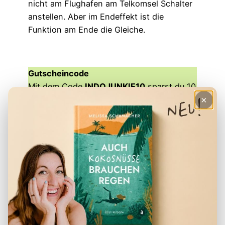
nicht am Flughafen am Telkomsel Schalter
anstellen. Aber im Endeffekt ist die
Funktion am Ende die Gleiche.
Gutscheincode
Mit dem Code
INDOJUNKIE10
sparst du 10
% beim Kauf deiner eSIM von Balisim (Der
×
Code ist im Warenkorb bereits aktiviert,
wenn du
auf diesen Link
klickst).