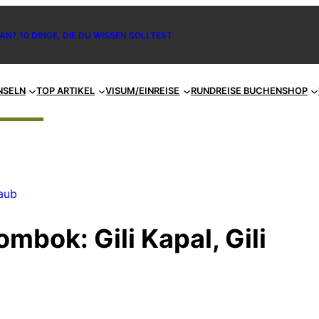
AN? 10 DINGE, DIE DU WISSEN SOLLTEST
NSELN
TOP ARTIKEL
VISUM/EINREISE
RUNDREISE BUCHEN
SHOP
aub
mbok: Gili Kapal, Gili