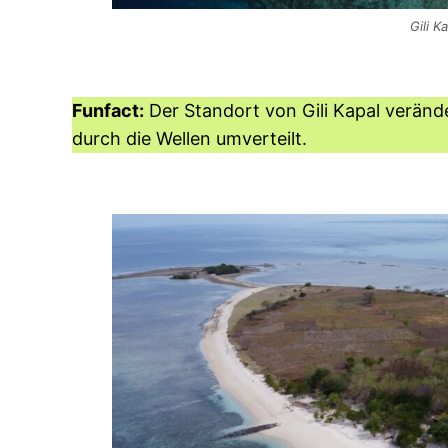
Gili K
Funfact:
Der Standort von Gili Kapal verände
durch die Wellen umverteilt.