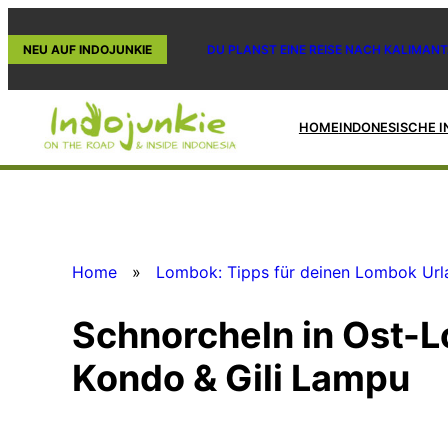
Zum
Inhalt
NEU AUF INDOJUNKIE
DU PLANST EINE REISE NACH KALIMANT
springen
HOME
INDONESISCHE I
Home
»
Lombok: Tipps für deinen Lombok Url
Schnorcheln in Ost-Lo
Kondo & Gili Lampu