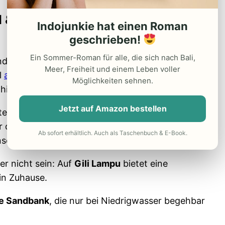
l & Gili Lampu
Indojunkie hat einen Roman
geschrieben!
Ein Sommer-Roman für alle, die sich nach Bali,
und um diese Inseln eine noch nahezu unberührte
Meer, Freiheit und einem Leben voller
l
auf der Karte nachsehen, wo sich die
Möglichkeiten sehnen.
ahin hatten wir noch nie von diesen Inseln gehört.
Jetzt auf Amazon bestellen
nten
Secret Gilis
im Südwesten Lomboks,
r der Nordostküste, am Fuße des
Mount Rinjani
.
Ab sofort erhältlich. Auch als Taschenbuch & E-Book.
nsel
Sumbawa
(West-Nusa Tenggara) sehen.
er nicht sein: Auf
Gili Lampu
bietet eine
in Zuhause.
e Sandbank
, die nur bei Niedrigwasser begehbar