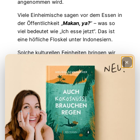
angenommen wird.
Viele Einheimische sagen vor dem Essen in
der Öffentlichkeit „
Makan, ya?
“ – was so
viel bedeutet wie „Ich esse jetzt“. Das ist
eine höfliche Floskel unter Indonesiern.
Solche kulturellen Feinheiten bringen wir
dir übrigens auch in unserem
Indo
×
Crashkurs
bei – damit du nicht nur
Vokabeln lernst, sondern wirklich
verstehst, was die Menschen bewegt.