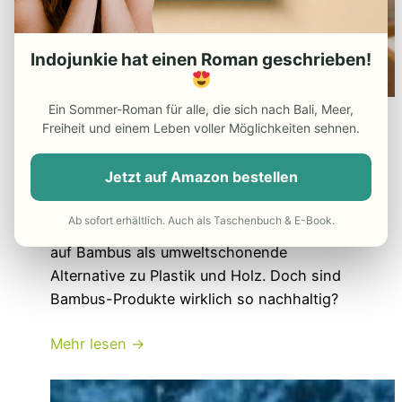
Indojunkie hat einen Roman geschrieben!
Ein Sommer-Roman für alle, die sich nach Bali, Meer,
Kritisch
Nachhaltigkeit
Freiheit und einem Leben voller Möglichkeiten sehnen.
Shopping
Jetzt auf Amazon bestellen
Wie nachhaltig ist Bambus wirklich?
Ab sofort erhältlich. Auch als Taschenbuch & E-Book.
Umweltbewusste Konsumenten schwören
auf Bambus als umweltschonende
Alternative zu Plastik und Holz. Doch sind
Bambus-Produkte wirklich so nachhaltig?
Mehr lesen →