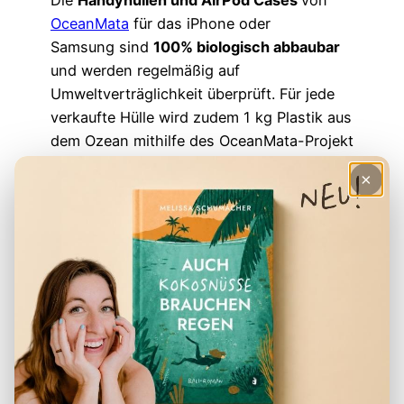
Die
Handyhüllen und AirPod Cases
von
OceanMata
für das iPhone oder
Samsung sind
100% biologisch abbaubar
und werden regelmäßig auf
Umweltverträglichkeit überprüft. Für jede
verkaufte Hülle wird zudem 1 kg Plastik aus
dem Ozean mithilfe des OceanMata-Projekt
entfernt.
×
Das Startup versendet jedes Produkt ohne
Plastik und als Verpackungsmaterial wird
recyceltes Papier verwendet.
Seit kurzem kannst du zudem über
OceanMata
symbolische Patenschaften
mit Schildkröten
abschließen.
TIPP
: Auch bei
Pela Case
findest du
ökologische Handyhüllen und AirPod