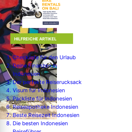
HILFREICHE ARTIKEL
Checkliste für den Urlaub
Deine Finanzen in
Indonesien
Der perfekte Reiserucksack
Visum für Indonesien
Packliste für Indonesien
Reiseapotheke Indonesien
Beste Reisezeit Indonesien
Die besten Indonesien
Reiseführer