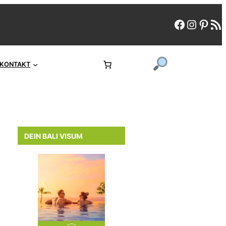
faceboo
instag
pint
rs
KONTAKT
DEIN BALI VISUM