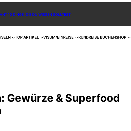
AN? 10 DINGE, DIE DU WISSEN SOLLTEST
NSELN
TOP ARTIKEL
VISUM/EINREISE
RUNDREISE BUCHEN
SHOP
: Gewürze & Superfood
n