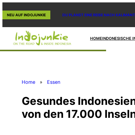
Zum
Inhalt
NEU AUF INDOJUNKIE
DU PLANST EINE REISE NACH KALIMANT
springen
HOME
INDONESISCHE I
Home
»
Essen
Gesundes Indonesien
von den 17.000 Insel