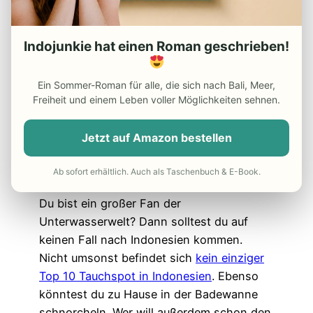
Indojunkie hat einen Roman geschrieben!
Ein Sommer-Roman für alle, die sich nach Bali, Meer,
Freiheit und einem Leben voller Möglichkeiten sehnen.
Kleine Affen im
Monkey Forest auf Bali
Jetzt auf Amazon bestellen
Ab sofort erhältlich. Auch als Taschenbuch & E-Book.
8. Fehlende Unterwasserwelt
Du bist ein großer Fan der
Unterwasserwelt? Dann solltest du auf
keinen Fall nach Indonesien kommen.
Nicht umsonst befindet sich
kein einziger
Top 10 Tauchspot in Indonesien
. Ebenso
könntest du zu Hause in der Badewanne
schnorcheln. Wer will außerdem schon den