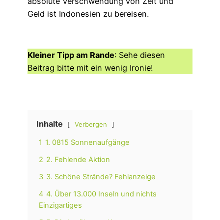
absolute Verschwendung von Zeit und
Geld ist Indonesien zu bereisen.
Kleiner Tipp am Rande
: Sehe diesen
Beitrag bitte mit ein wenig Ironie!
Inhalte
Verbergen
1
1. 0815 Sonnenaufgänge
2
2. Fehlende Aktion
3
3. Schöne Strände? Fehlanzeige
4
4. Über 13.000 Inseln und nichts
Einzigartiges