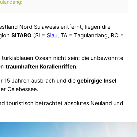
gulandang:
stland Nord Sulawesis entfernt, liegen drei
egion
SITARO
(SI =
Siau
, TA = Tagulandang, RO =
m türkisblauen Ozean nicht sein: die unbewohnte
en
traumhaften Korallenriffen
.
vor 15 Jahren ausbrach und die
gebirgige Insel
der Celebessee.
ind touristisch betrachtet absolutes Neuland und