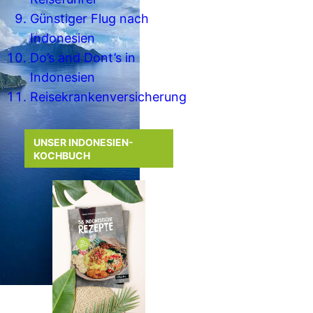
Günstiger Flug nach
Indonesien
Do’s and Dont’s in
Indonesien
Reisekrankenversicherung
UNSER INDONESIEN-
KOCHBUCH