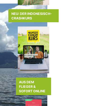
NEU: DER INDONESISCH-
CRASHKURS
AUS DEM
FLIEGER &
SOFORT ONLINE