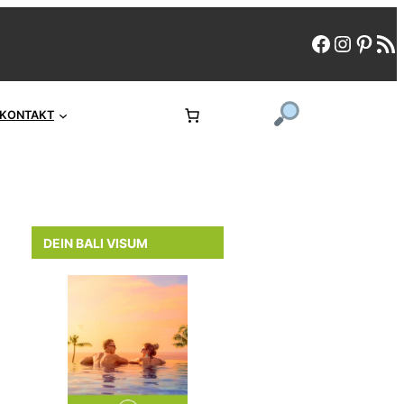
faceboo
instag
pint
rs
KONTAKT
DEIN BALI VISUM