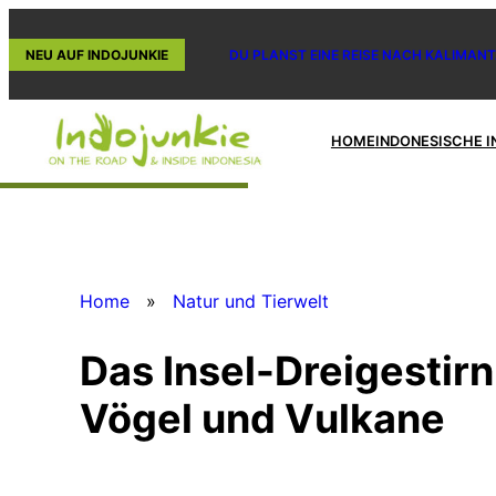
Zum
Inhalt
NEU AUF INDOJUNKIE
DU PLANST EINE REISE NACH KALIMANT
springen
HOME
INDONESISCHE I
Home
»
Natur und Tierwelt
Das Insel-Dreigestir
Vögel und Vulkane