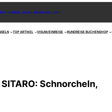
AN? 10 DINGE, DIE DU WISSEN SOLLTEST
NSELN
TOP ARTIKEL
VISUM/EINREISE
RUNDREISE BUCHEN
SHOP
n SITARO: Schnorcheln,