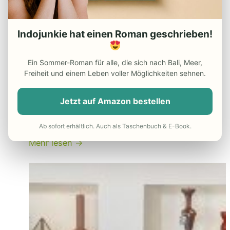
Bali – Tipps für deinen Urlaub auf Bali
Unterkunftstipp
Indojunkie hat einen Roman geschrieben!
Into the Wild – Top 10 Bali Dschungel-
Unterkünfte
Ein Sommer-Roman für alle, die sich nach Bali, Meer,
Freiheit und einem Leben voller Möglichkeiten sehnen.
Luxus-Hotels mitten im Grünen,
naturnahes Camping oder abgelegen
Jetzt auf Amazon bestellen
Retreats – Wir zeigen dir die schönsten
Dschungel-Unterkünfte auf Bali.
Ab sofort erhältlich. Auch als Taschenbuch & E-Book.
Mehr lesen →