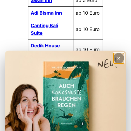
Swan Inn
ab 5 Euro
Adi Bisma Inn
ab 10 Euro
Canting Bali
ab 10 Euro
Suite
Dedik House
ab 10 Euro
Ubud
×
Dukuh Village
ab 10 Euro
Villas
Swahita Ubud
ab 10 Euro
Ubud Tropical
ab 10 Euro
Garden
Adi Jaya
Cottages Jungle
ab 15 Euro