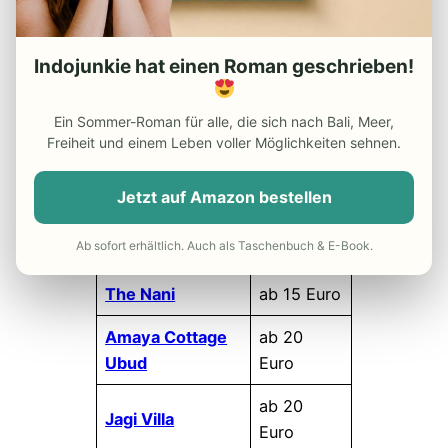
Suites
Adiwana Arya
Indojunkie hat einen Roman geschrieben!
ab 15 Euro
Villas
Ari Cottages
ab 15 Euro
Ein Sommer-Roman für alle, die sich nach Bali, Meer,
Freiheit und einem Leben voller Möglichkeiten sehnen.
Kandarpa Ubud
ab 15 Euro
Jetzt auf Amazon bestellen
Kama Bisma
ab 15 Euro
Ab sofort erhältlich. Auch als Taschenbuch & E-Book.
Nini Negari Villa
ab 15 Euro
The Nani
ab 15 Euro
Amaya Cottage
ab 20
Ubud
Euro
ab 20
Jagi Villa
Euro