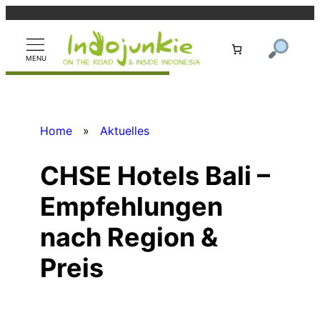
Zum
Inhalt
springen
Home
»
Aktuelles
CHSE Hotels Bali –
Empfehlungen
nach Region &
Preis