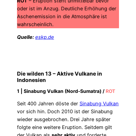
ROT
– Eruption steht unmittelbar bevor
oder ist im Anzug. Deutliche Erhöhung der
Aschenemission in die Atmosphäre ist
wahrscheinlich.
Quelle:
eskp.de
Die wilden 13 – Aktive Vulkane in
Indonesien
1 |
Sinabung Vulkan (Nord-Sumatra)
/
ROT
Seit 400 Jahren döste der
Sinabung Vulkan
vor sich hin. Doch 2010 ist der Sinabung
wieder ausgebrochen. Drei Jahre später
folgte eine weitere Eruption. Seitdem gilt
der Vulkan als
sehr aktiv
und forderte