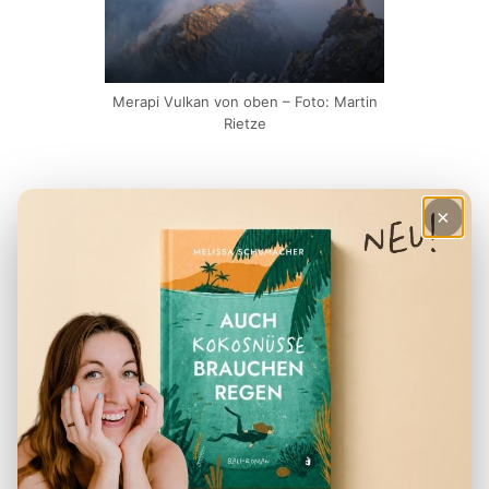
Merapi Vulkan von oben – Foto: Martin
Rietze
×
3 |
Semeru Vulkan (Ost-Java)
/
ROT
Der Semeru Vulkan (auch
Mahameru
genannt) erscheint wie ein klassischer
Vulkan aus einem Bilderbuch. Kegelförmig
ragt er gen Himmel und lässt
Rauchschwaden aufsteigen. Dann, am
Dienstag, den 04. Mai 2021, kam die
Meldung: Semeru Vulkan stösst 3.700