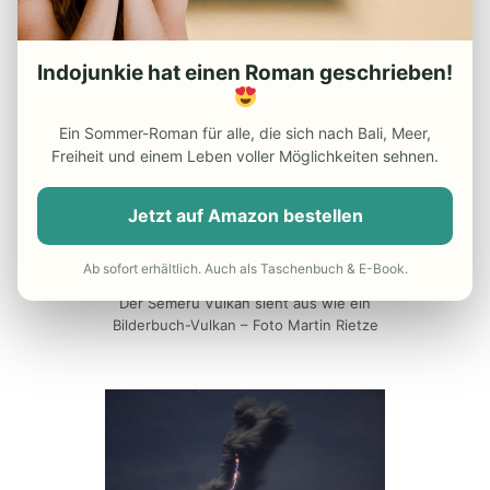
Meter hohe Aschenwolke aus. Zusammen
mit dem
Bromo Vulkan
liegt er in der
Tengger-Caldera
.
Indojunkie hat einen Roman geschrieben!
Ein Sommer-Roman für alle, die sich nach Bali, Meer,
Freiheit und einem Leben voller Möglichkeiten sehnen.
Jetzt auf Amazon bestellen
Ab sofort erhältlich. Auch als Taschenbuch & E-Book.
Der Semeru Vulkan sieht aus wie ein
Bilderbuch-Vulkan – Foto Martin Rietze