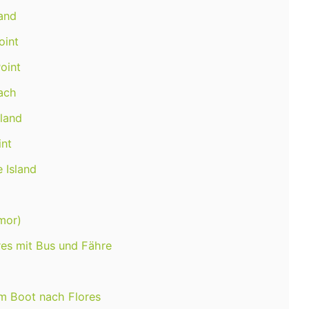
land
oint
oint
each
sland
int
e Island
imor)
es mit Bus und Fähre
em Boot nach Flores