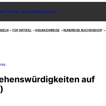
AN? 10 DINGE, DIE DU WISSEN SOLLTEST
NSELN
TOP ARTIKEL
VISUM/EINREISE
RUNDREISE BUCHEN
SHOP
ores
Sehenswürdigkeiten auf
)