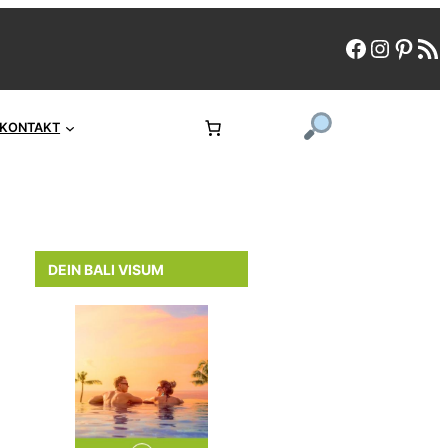
faceboo
instag
pint
rs
KONTAKT
DEIN BALI VISUM