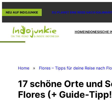
Zum
Inhalt
NEU AUF INDOJUNKIE
DU PLANST EINE REISE NACH KALIMANT
springen
HOME
INDONESISCHE I
Home
»
Flores – Tipps für deine Reise nach Fl
17 schöne Orte und 
Flores (+ Guide-Tipp!