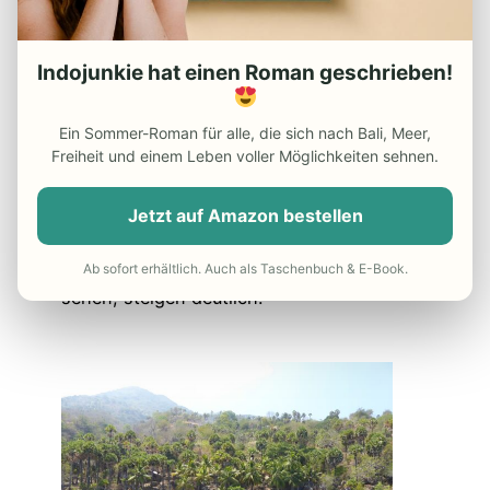
schließen während der Hauptregenzeit von
Dezember bis Februar ihre Tore.
Indojunkie hat einen Roman geschrieben!
Wer speziell
Wale
beobachten
möchte,
sollte zwischen
Juni und November
nach
Ein Sommer-Roman für alle, die sich nach Bali, Meer,
Alor reisen, denn dann ziehen
Freiheit und einem Leben voller Möglichkeiten sehnen.
Zwergblauwale, Pottwale und weitere
Walarten an den Inseln vorbei.
Jetzt auf Amazon bestellen
Ab
Juni
sind außerdem weniger Moskitos
unterwegs und die Chancen,
Mola Mola
zu
Ab sofort erhältlich. Auch als Taschenbuch & E-Book.
sehen, steigen deutlich!