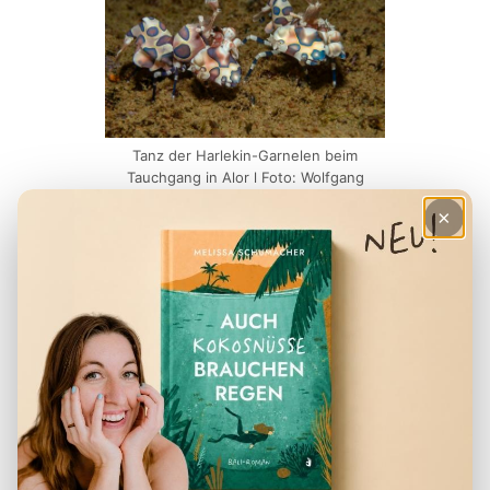
Tanz der Harlekin-Garnelen beim
Tauchgang in Alor l Foto: Wolfgang
Pölzer
×
Beste Reisezeit zum Tauchen in Alor
Die Saison läuft von
März bis November
,
die beste Zeit zum Tauchen ist von
Mai bis
Oktober
. In diesen Monaten ist das Wetter
stabil, die Sicht unter Wasser ist am besten
und die See ist ruhig. Einige Tauchbasen