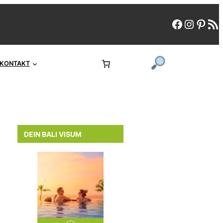
faceboo
instag
pint
rs
KONTAKT
DEIN BALI VISUM