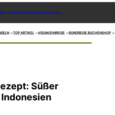
AN? 10 DINGE, DIE DU WISSEN SOLLTEST
NSELN
TOP ARTIKEL
VISUM/EINREISE
RUNDREISE BUCHEN
SHOP
Rezept: Süßer
 Indonesien