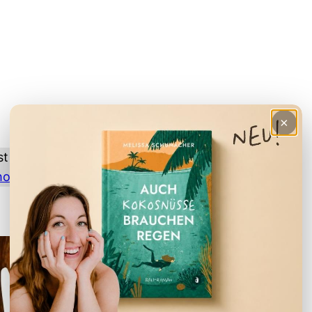
×
st du in den meisten Asialäden, gut sortierten
hops
.