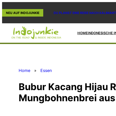
Zum
Inhalt
NEU AUF INDOJUNKIE
DU PLANST EINE REISE NACH KALIMANT
springen
HOME
INDONESISCHE I
Home
»
Essen
Bubur Kacang Hijau 
Mungbohnenbrei aus