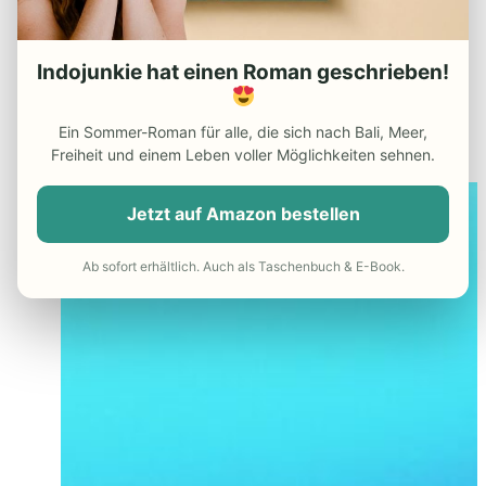
Hinweis
: Wozu das Recherche-Material der
Fischpopulationen speziell genutzt wird,
Indojunkie hat einen Roman geschrieben!
war uns nach dem Aufenthalt noch nicht
100%ig klar. Wir haken diesbezüglich
Ein Sommer-Roman für alle, die sich nach Bali, Meer,
nochmal genauer nach.
Freiheit und einem Leben voller Möglichkeiten sehnen.
Jetzt auf Amazon bestellen
Ab sofort erhältlich. Auch als Taschenbuch & E-Book.