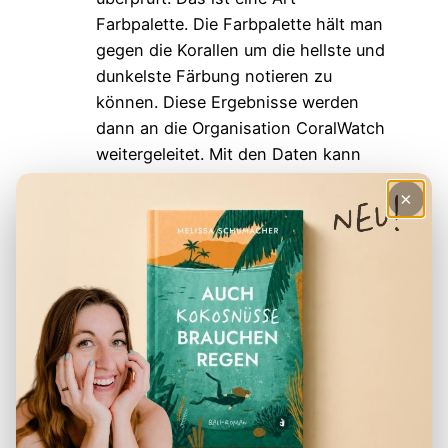
Farbpalette. Die Farbpalette hält man
gegen die Korallen um die hellste und
dunkelste Färbung notieren zu
können. Diese Ergebnisse werden
dann an die Organisation CoralWatch
weitergeleitet. Mit den Daten kann
man feststellen, wie gesund das Riff
×
ist.
Lokale Fischpopulation
: Die
Fischpopulationen und Nudibranches
(Nacktschnecken) vor Ort werden
gezählt, nach Größe sortiert und
dokumentiert.
Mapping Project
: Hier werden die
Riffe rund um die Insel dokumentiert,
um eine Unterwasser-Karte von Raja
Ampat erstellen zu können.