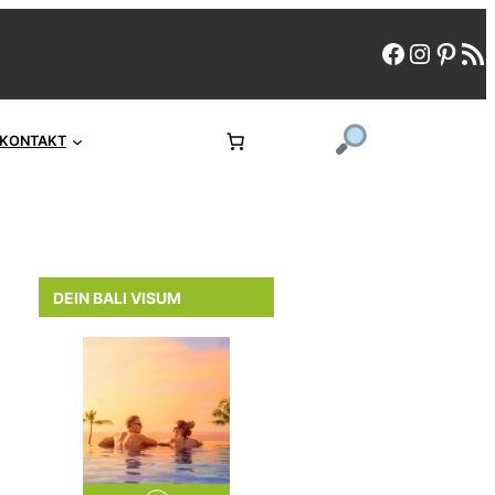
faceboo
instag
pint
rs
KONTAKT
DEIN BALI VISUM