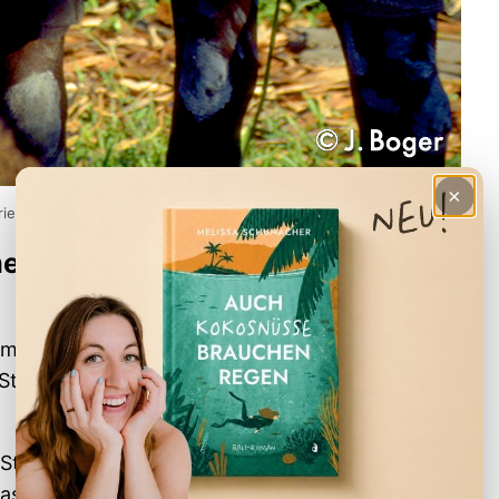
×
ieger in Papua
er wieder zurück nach
l mehr
Irian Jaya
, heute Papua, war im Jahr 1996.
 Stuttgarter Wilhelma drei Wochen lang im
Stämme trifft, die noch ziemlich unbeeindruckt
asi ein Schritt zurück in die Steinzeit. Wir haben