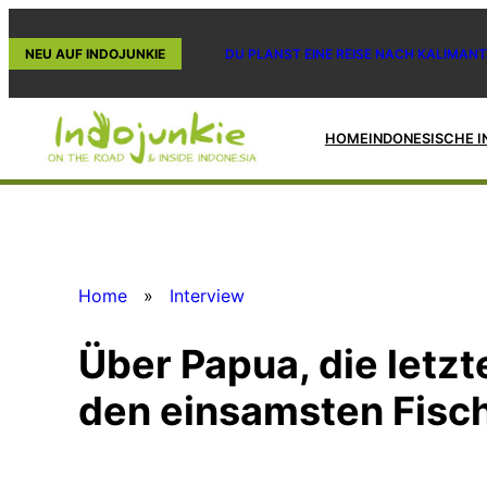
Zum
Inhalt
NEU AUF INDOJUNKIE
DU PLANST EINE REISE NACH KALIMANT
springen
HOME
INDONESISCHE I
Home
»
Interview
Über Papua, die let
den einsamsten Fisc