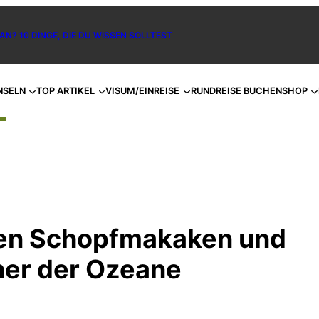
AN? 10 DINGE, DIE DU WISSEN SOLLTEST
NSELN
TOP ARTIKEL
VISUM/EINREISE
RUNDREISE BUCHEN
SHOP
zten Schopfmakaken und
her der Ozeane