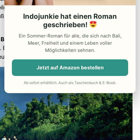
ilgenommen, es wurde ein Angriff auf uns
Indojunkie hat einen Roman
Fuß durch die faszinierende Landschaft
geschrieben!
Ein Sommer-Roman für alle, die sich nach Bali,
 Boot
unterwegs, sind aber auch ein paar Tage
Meer, Freiheit und einem Leben voller
 Erreichbar war das seinerzeit nur mit kleinen
Möglichkeiten sehnen.
euerlichen Pisten mitten im Wald landen konnten.
Jetzt auf Amazon bestellen
Ab sofort erhältlich. Auch als Taschenbuch & E-Book.