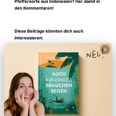
Pfeffersorte aus Indonesien? Her damit in
den Kommentaren!
Diese Beiträge könnten dich auch
interessieren:
Nasi Goreng Rezept Original:
×
Indonesisches Reisgericht
Sate Rezept: Sate Spieße mit
Erdnusssoße
Gado Gado Rezept: Gemischtes
Gemüse mit Erdnusssoße
Sambal Indonesisch: Zubereitung,
Rezept & Mehr
Was ist Tempeh und Tofu eigentlich?