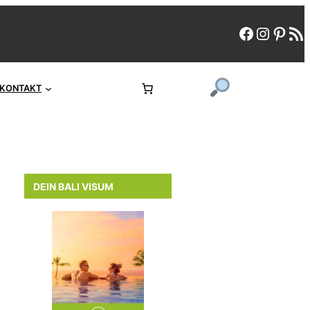
faceboo
instag
pint
rs
KONTAKT
DEIN BALI VISUM