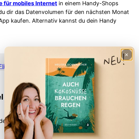
 für mobiles Internet
in einem Handy-Shops
 du dir das Datenvolumen für den nächsten Monat
 App kaufen. Alternativ kannst du dein Handy
×
lieger steigen & sofort online sein
 App kaufen – Schritt-für-
der dem
Google Play Store
herunter.