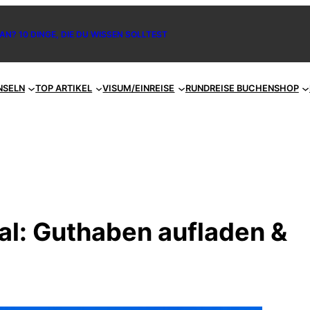
AN? 10 DINGE, DIE DU WISSEN SOLLTEST
NSELN
TOP ARTIKEL
VISUM/EINREISE
RUNDREISE BUCHEN
SHOP
al: Guthaben aufladen &