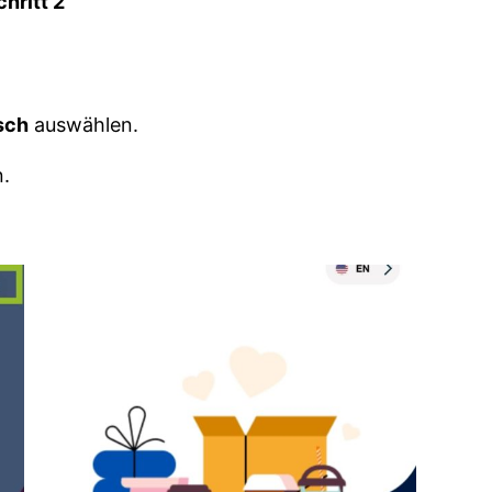
chritt 2
sch
auswählen.
n.