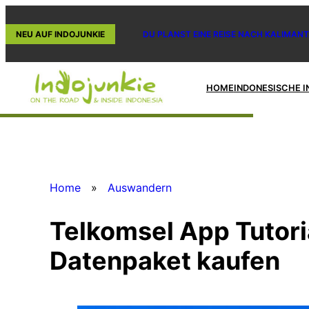
Zum
Inhalt
NEU AUF INDOJUNKIE
DU PLANST EINE REISE NACH KALIMANT
springen
HOME
INDONESISCHE I
Home
»
Auswandern
Telkomsel App Tutori
Datenpaket kaufen