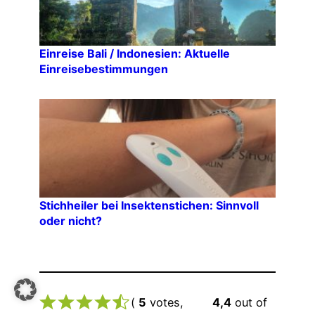
Einreise Bali / Indonesien: Aktuelle
Einreisebestimmungen
Stichheiler bei Insektenstichen: Sinnvoll
oder nicht?
(
5
votes,
4,4
out of