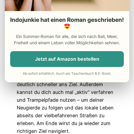
funktioniert meist sehr gut. Wer mit dem
Roller unterwegs ist, kann sich zum
Beispiel einen Ohrstöpsel unter dem Helm
Indojunkie hat einen Roman geschrieben!
ins Ohr packen, um sich dann mittels Ton
navigieren zu lassen.
Ein Sommer-Roman für alle, die sich nach Bali, Meer,
Freiheit und einem Leben voller Möglichkeiten sehnen.
Besonders praktisch an Google Maps
:
Wenn du die Route vor der Fährt lädst oder
Jetzt auf Amazon bestellen
mit dem Internet verbunden bist, zeigt dir
die App bei drohendem Stau Alternativ-
Ab sofort erhältlich. Auch als Taschenbuch & E-Book.
Routen an. Mit denen kommst du mitunter
deutlich schneller ans Ziel. Außerdem
kannst du dich auch mal „aktiv“ verfahren
und Trampelpfade nutzen – um deiner
Neugierde zu folgen und das lokale Leben
abseits der vielbefahrenen Straßen zu
erleben. Am Ende wirst du ja wieder zum
richtigen Ziel navigiert.