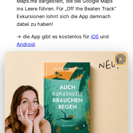
Maps.me dargestellt, die bei Google Maps
ins Leere führen. Für „Off the Beaten Track“
Exkursionen lohnt sich die App demnach
dabei zu haben!
→ die App gibt es kostenlos für
iOS
und
Android
.
b) Indonesien Karte bei Google Maps
×
Natürlich kannst du auch einfach Google
Maps zur Navigation nutzen. Wir haben es
oft einfach so gemacht, dass wir eine
Route aus dem Wifi geladen haben oder
mobile Daten einer
lokalen Simkarte
nutzen.
Damit ist die Navigation dann auch im
gewohnten Stil sehr einfach und