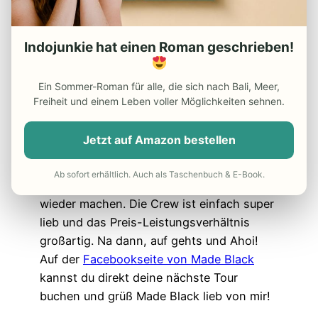
Cruise interessiert bist, kannst du mit
Made Black auch einen Angelausflug
machen. Hier bist du 5-6 Stunden auf dem
Indojunkie hat einen Roman geschrieben!
Meer unterwegs. Made Black nimmt nie
mehr als 4 Personen mit auf seine
Ein Sommer-Roman für alle, die sich nach Bali, Meer,
Angeltouren, da sich sonst die Schnüre zu
Freiheit und einem Leben voller Möglichkeiten sehnen.
sehr verheddern.
Jetzt auf Amazon bestellen
Ich kann die Fahrt mit der Black Pearl
Jimbaran sehr empfehlen. Ich hatte eine
Ab sofort erhältlich. Auch als Taschenbuch & E-Book.
wundervolle Zeit und würde die Tour immer
wieder machen. Die Crew ist einfach super
lieb und das Preis-Leistungsverhältnis
großartig. Na dann, auf gehts und Ahoi!
Auf der
Facebookseite von Made Black
kannst du direkt deine nächste Tour
buchen und grüß Made Black lieb von mir!