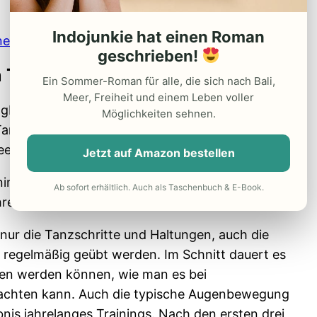
Indojunkie hat einen Roman
er.
geschrieben!
n Tänzer
Ein Sommer-Roman für alle, die sich nach Bali,
Meer, Freiheit und einem Leben voller
ai geboren. Er tanzt in der balinesischen
Möglichkeiten sehnen.
 Tanzgruppe besteht aus ca. 200 Mitgliedern und
eeigneten Tänzer oder Tänzerinnen ausgesucht.
Jetzt auf Amazon bestellen
ng. Zu jener Zeit war er gerade mal
10 Jahre alt
.
Ab sofort erhältlich. Auch als Taschenbuch & E-Book.
hre Tanzausbildung sogar noch früher!
 nur die Tanzschritte und Haltungen, auch die
 regelmäßig geübt werden. Im Schnitt dauert es
gen werden können, wie man es bei
bachten kann. Auch die typische Augenbewegung
bnis jahrelanges Trainings. Nach den ersten drei