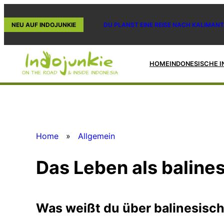
Zum
Inhalt
NEU AUF INDOJUNKIE
DU PLANST EINE REISE NACH KALIMANT
springen
HOME
INDONESISCHE I
Home
»
Allgemein
Das Leben als baline
Was weißt du über balinesisc