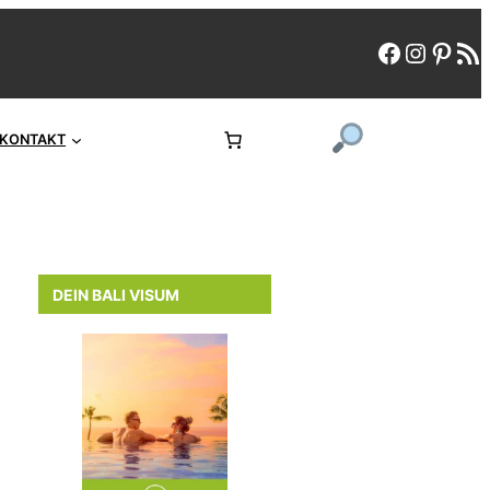
faceboo
instag
pint
rs
KONTAKT
DEIN BALI VISUM