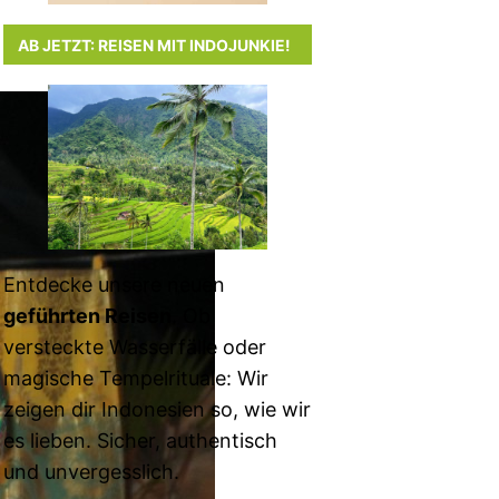
AB JETZT: REISEN MIT INDOJUNKIE!
Entdecke unsere neuen
geführten Reisen
. Ob
versteckte Wasserfälle oder
magische Tempelrituale: Wir
zeigen dir Indonesien so, wie wir
es lieben. Sicher, authentisch
und unvergesslich.