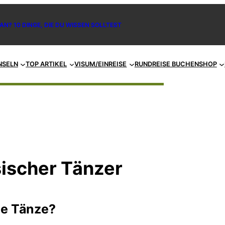
AN? 10 DINGE, DIE DU WISSEN SOLLTEST
NSELN
TOP ARTIKEL
VISUM/EINREISE
RUNDREISE BUCHEN
SHOP
sischer Tänzer
he Tänze?