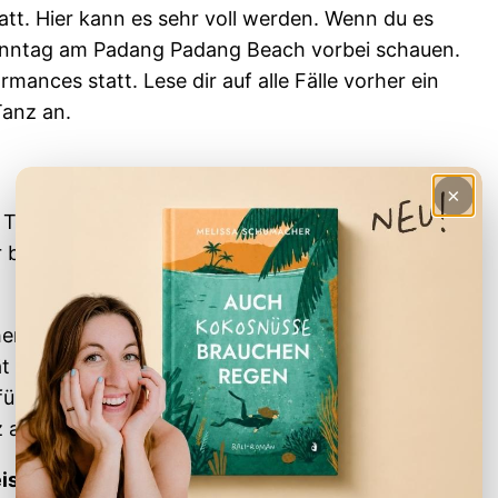
t. Hier kann es sehr voll werden. Wenn du es
onntag am Padang Padang Beach vorbei schauen.
mances statt. Lese dir auf alle Fälle vorher ein
anz an.
×
 Tänzen und wird überall auf der Insel von
 beeindruckendste findet im Palast von Ubud
n, mit einem durchschnittlichen “Renten-Alter”
t des Tanzes bei den Touristen, wird er nun auch
rt. Lese dir auf alle Fälle vorher ein paar
 an.
eise online verschiedene balinesische