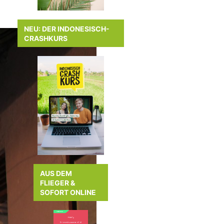
NEU: DER INDONESISCH-
CRASHKURS
AUS DEM
FLIEGER &
SOFORT ONLINE