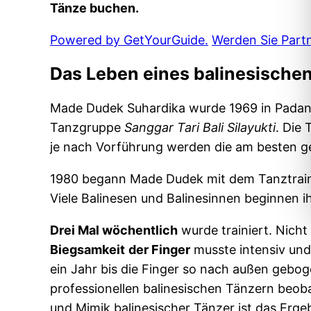
Tänze buchen.
Powered by GetYourGuide.
Werden Sie Partn
Das Leben eines balinesische
Made Dudek Suhardika wurde 1969 in Padangb
Tanzgruppe
Sanggar Tari Bali Silayukti
. Die
je nach Vorführung werden die am besten g
1980 begann Made Dudek mit dem Tanztraini
Viele Balinesen und Balinesinnen beginnen i
Drei Mal wöchentlich
wurde trainiert. Nicht
Biegsamkeit
der Finger
musste intensiv und
ein Jahr bis die Finger so nach außen gebo
professionellen balinesischen Tänzern beo
und Mimik balinesischer Tänzer ist das Erge