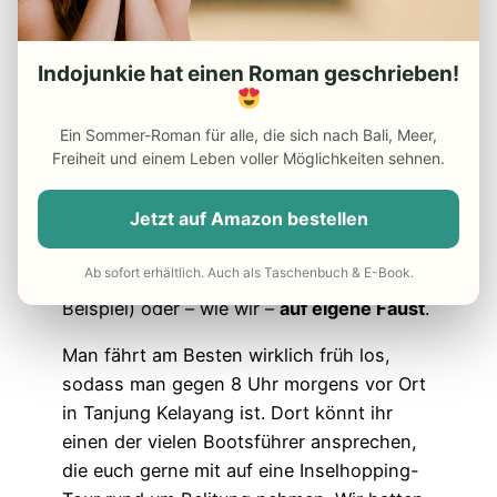
Bootstouren sind die beliebteste Aktivität rund um
Belitung Island – Foto: Anggit Rizkianto von Unsplash
Indojunkie hat einen Roman geschrieben!
Belitung-Inselhopping per Boot
Nummer 1 der beliebtesten Dinge auf
Ein Sommer-Roman für alle, die sich nach Bali, Meer,
Belitung ist das
Inselhopping
. Dafür fährt
Freiheit und einem Leben voller Möglichkeiten sehnen.
man in den Nordwesten zum Strand
Tanjung Kelayang
.
Jetzt auf Amazon bestellen
Dies macht ihr entweder mit einer
Ab sofort erhältlich. Auch als Taschenbuch & E-Book.
geplanten Tour
(durch StreetTaxi zum
Beispiel) oder – wie wir –
auf eigene Faust
.
Man fährt am Besten wirklich früh los,
sodass man gegen 8 Uhr morgens vor Ort
in Tanjung Kelayang ist. Dort könnt ihr
einen der vielen Bootsführer ansprechen,
die euch gerne mit auf eine Inselhopping-