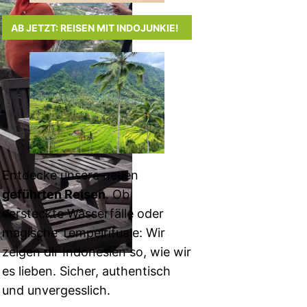
AB JETZT: REISEN MIT INDOJUNKIE!
Entdecke unsere neuen
geführten Reisen
. Ob
versteckte Wasserfälle oder
magische Tempelrituale: Wir
zeigen dir Indonesien so, wie wir
es lieben. Sicher, authentisch
und unvergesslich.