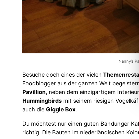
Nanny’s Pa
Besuche doch eines der vielen
Themenresta
Foodblogger aus der ganzen Welt begeistern
Pavillion,
neben dem einzigartigem Interieur
Hummingbirds
mit seinem riesigen Vogelkäf
auch die
Giggle Box
.
Du möchtest nur einen guten Bandunger Kaf
richtig. Die Bauten im niederländischen Kolon