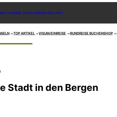
AN? 10 DINGE, DIE DU WISSEN SOLLTEST
NSELN
TOP ARTIKEL
VISUM/EINREISE
RUNDREISE BUCHEN
SHOP
a
e Stadt in den Bergen