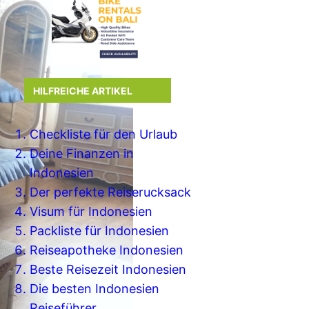
HILFREICHE ARTIKEL
Checkliste für den Urlaub
Deine Finanzen in
Indonesien
Der perfekte Reiserucksack
Visum für Indonesien
Packliste für Indonesien
Reiseapotheke Indonesien
Beste Reisezeit Indonesien
Die besten Indonesien
Reiseführer