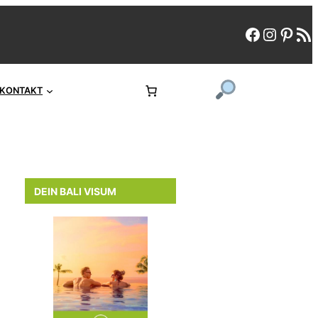
faceboo
instag
pint
rs
KONTAKT
DEIN BALI VISUM