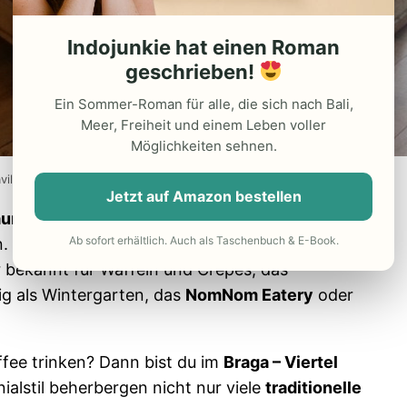
Indojunkie hat einen Roman
geschrieben!
Ein Sommer-Roman für alle, die sich nach Bali,
Meer, Freiheit und einem Leben voller
Möglichkeiten sehnen.
villion in Bandung
Jetzt auf Amazon bestellen
urants
, die in der ganzen Stadt verteilt sind und
Ab sofort erhältlich. Auch als Taschenbuch & E-Book.
. Gute Adressen sind zum Beispiel
Nanny’s
 bekannt für Waffeln und Crêpes, das
ig als Wintergarten, das
NomNom Eatery
oder
fee trinken? Dann bist du im
Braga – Viertel
ialstil beherbergen nicht nur viele
traditionelle