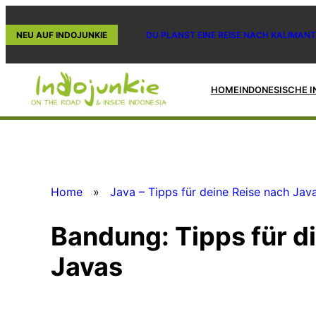
Zum
Inhalt
NEU AUF INDOJUNKIE
DU PLANST EINE REISE NACH KALIMANT
springen
HOME
INDONESISCHE I
Home
»
Java – Tipps für deine Reise nach Jav
Bandung: Tipps für di
Javas