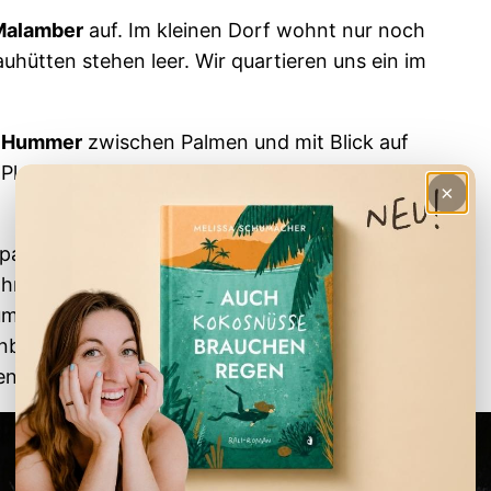
Malamber
auf. Im kleinen Dorf wohnt nur noch
bauhütten stehen leer. Wir quartieren uns ein im
n Hummer
zwischen Palmen und mit Blick auf
 Plankton leuchtet in der Nacht und macht aus
×
ziergang ein spezielles Tier: Die bis zu einem
hrt sich ausschliesslich von Kokosnüssen und ist
 um Steine zu zerbrechen. Bei Ebbe kann man auf
unbewohnten Nachbarinsel rüberlaufen. Von hier
en.