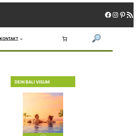
faceboo
instag
pint
rs
KONTAKT
DEIN BALI VISUM