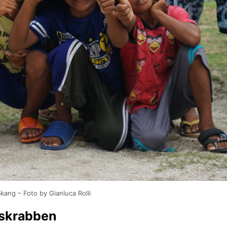
kang – Foto by Gianluca Rolli
sskrabben