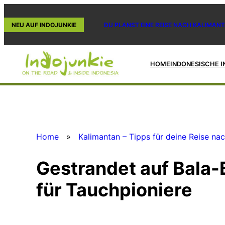
Zum
Inhalt
NEU AUF INDOJUNKIE
DU PLANST EINE REISE NACH KALIMANT
springen
HOME
INDONESISCHE I
Home
»
Kalimantan – Tipps für deine Reise na
Gestrandet auf Bala-
für Tauchpioniere