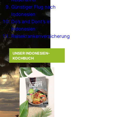
Günstiger Flug nach
Indonesien
Do’s and Dont’s in
Indonesien
Reisekrankenversicherung
UNSER INDONESIEN-
KOCHBUCH