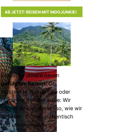
AB JETZT: REISEN MIT INDOJUNKIE!
Entdecke unsere neuen
geführten Reisen
. Ob
versteckte Wasserfälle oder
magische Tempelrituale: Wir
zeigen dir Indonesien so, wie wir
es lieben. Sicher, authentisch
und unvergesslich.