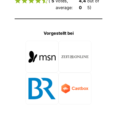
(
5
votes,
4,4
out of
average:
0
5)
Vorgestellt bei