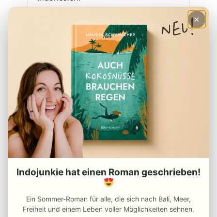
×
Wenn dir der Beitrag gefallen hat
und du mehr über Indonesien erfahren
möchtest, folge uns auch
auf
Facebook
oder abonniere
unseren
Newsletter
. Alle wichtigen Infos
für deine Reise in Indonesien findest du in
dem Beitrag „
Alle Tipps für deine Reise
nach Indonesien
„.
Indojunkie hat einen Roman geschrieben!
ÄHNLICHE ARTIKEL:
Ein Sommer-Roman für alle, die sich nach Bali, Meer,
Freiheit und einem Leben voller Möglichkeiten sehnen.