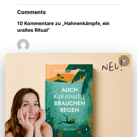
Comments
10 Kommentare zu „Hahnenkämpfe, ein
uraltes Ritual“
Sabrina
×
18. Oktober 2016
Der Beitrag ist unmöglich und finde es
widerwärtig, dass ihr quasi dafür Werbung
macht.
Hahnenkämpfe sind absolute Tierquälerei.
Sich hinter dem Argument des „uralten
Rituals“ zu verstecken macht es nicht
besser, im Gegenteil.
Weibliche Beschneidung ist zB auch ein