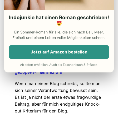
altes Ritual, trotzdem würdest du dafür
wohl kaum die Werbetrommel rühren, oder?
Dass du noch stolz zugibst, ebenfalls
Indojunkie hat einen Roman geschrieben!
gewettet zu haben, schlägt dem Fass den
Boden aus. Ganz nebenbei: es ist ILLEGAL!
Ein Sommer-Roman für alle, die sich nach Bali, Meer,
Freiheit und einem Leben voller Möglichkeiten sehnen.
Ein netter Bericht über das, was dahinter
steckt:
Jetzt auf Amazon bestellen
https://www.welt.de/vermischtes/article132
Ab sofort erhältlich. Auch als Taschenbuch & E-Book.
964546/Der-grausame-Todeskampf-der-
gedopten-Haehne.html
Wenn man einen Blog schreibt, sollte man
sich seiner Verantwortung bewusst sein.
Es ist ja nicht der erste etwas fragwürdige
Beitrag, aber für mich endgültiges Knock-
out Kriterium für den Blog.