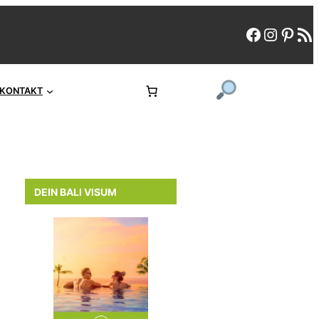
faceboo
instag
pint
rs
KONTAKT
DEIN BALI VISUM