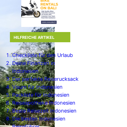
HILFREICHE ARTIKEL
Checkliste für den Urlaub
Deine Finanzen in
Indonesien
Der perfekte Reiserucksack
Visum für Indonesien
Packliste für Indonesien
Reiseapotheke Indonesien
Beste Reisezeit Indonesien
Die besten Indonesien
Reiseführer