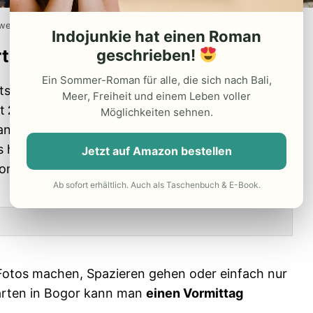
 wegen des Eingangs nicht zu übersehen
Indojunkie hat einen Roman
rten Bogors
geschrieben!
Ein Sommer-Roman für alle, die sich nach Bali,
ts 1817 angelegt und umfasst heute mehr als 87
Meer, Freiheit und einem Leben voller
t
25. 000 IDR
, es lohnt sich allerdings: Von
Möglichkeiten sehnen.
anzen Welt über ein
Orchideen-Haus
, das die
is hin zu uralten und riesengroßen
Urwaldbäumen
Jetzt auf Amazon bestellen
onesien nicht gibt.
Ab sofort erhältlich. Auch als Taschenbuch & E-Book.
Fotos machen, Spazieren gehen oder einfach nur
arten in Bogor kann man
einen Vormittag