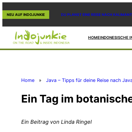
Zum
Inhalt
NEU AUF INDOJUNKIE
DU PLANST EINE REISE NACH KALIMANT
springen
HOME
INDONESISCHE I
Home
»
Java – Tipps für deine Reise nach Jav
Ein Tag im botanisch
Ein Beitrag von Linda Ringel