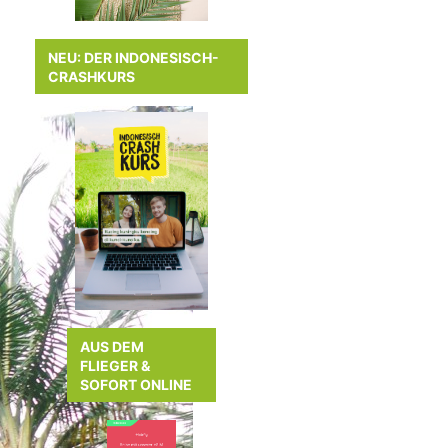
NEU: DER INDONESISCH-
CRASHKURS
AUS DEM
FLIEGER &
SOFORT ONLINE