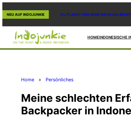
Zum
Inhalt
NEU AUF INDOJUNKIE
DU PLANST EINE REISE NACH KALIMANT
springen
HOME
INDONESISCHE I
Home
»
Persönliches
Meine schlechten Erf
Backpacker in Indon