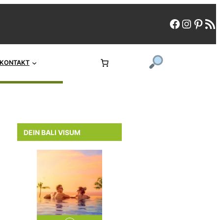
faceboo
instag
pint
rs
KONTAKT
DEIN BALI VISUM