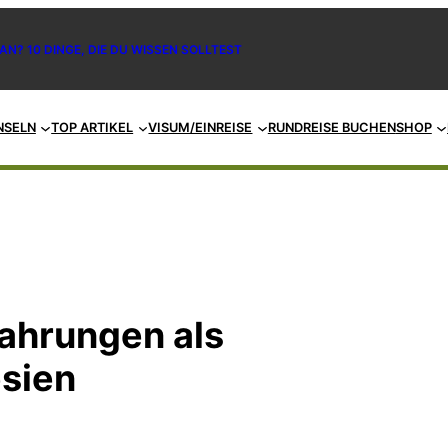
AN? 10 DINGE, DIE DU WISSEN SOLLTEST
NSELN
TOP ARTIKEL
VISUM/EINREISE
RUNDREISE BUCHEN
SHOP
ahrungen als
esien