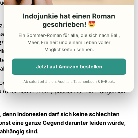
en?) lauter. Ein hysterischer Schrei folgte.
Indojunkie hat einen Roman
geschrieben!
 zu meiner Zimmernachbarin. Verkroch mich in ihr
jemand könnte uns wahrnehmen. Heimlich tippten
Ein Sommer-Roman für alle, die sich nach Bali,
Meer, Freiheit und einem Leben voller
thing happened. We are scared
“ an den
Möglichkeiten sehnen.
inuten, die uns wie Stunden – voller Angst –
ter. Diesmal hörten wir auch bekannte Stimmen.
Jetzt auf Amazon bestellen
galow.
Ab sofort erhältlich. Auch als Taschenbuch & E-Book.
 oder wollte – uns sagen, was passiert ist. Bis
 (oder den Frauen?) passiert ist. Aber angeblich
.
r, denn Indonesien darf sich keine schlechten
sonst eine ganze Gegend darunter leiden würde,
abhängig sind.