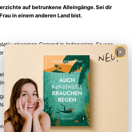
erzichte auf betrunkene Alleingänge. Sei dir
Frau in einem anderen Land bist.
elativ einsamen Gegend in Indonesien. Es war
×
erdammt minimalistisch, aber wahnsinnig
weil hier nichts mehr nach Sonnenuntergang los
Und das war gut so.
galows hörst, sind Hühnergegacker und ab und
s hörten wir jedoch mehr – mehr als uns lieb
en Hundegebelle und nervöses Frauengeflüster.