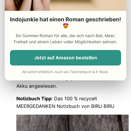
Du willst deine Erlebnisse festhalten und
keine Geschichten vergessen? Dann nimm
Indojunkie hat einen Roman geschrieben!
dir doch ein Notizbuch mit auf Reisen –
neben deinen eigenen Aufzeichnungen
kannst du hier auch super
Zitate
,
Kontakte
Ein Sommer-Roman für alle, die sich nach Bali, Meer,
Freiheit und einem Leben voller Möglichkeiten sehnen.
von neuen Bekanntschaften oder Adressen
von
Geheimtipps für deine Reise
Jetzt auf Amazon bestellen
aufschreiben.
Und du bist nicht, wie etwas bei der Notiz-
Ab sofort erhältlich. Auch als Taschenbuch & E-Book.
Funktion deines Handys, auf Strom oder
Akku angewiesen.
Notizbuch Tipp
: Das 100 % recycelt
MEERGEDANKEN Notizbuch von BIRU BIRU