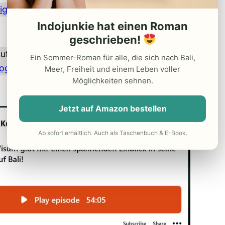
igste Folge
in voller Länge!
Indojunkie hat einen Roman
geschrieben!
auf
Spotify
,
Apple Podcast
,
Amazon Music
,
Deezer
Ein Sommer-Roman für alle, die sich nach Bali,
ogle Podcast
!
Meer, Freiheit und einem Leben voller
Möglichkeiten sehnen.
Jetzt auf Amazon bestellen
Ab sofort erhältlich. Auch als Taschenbuch & E-Book.