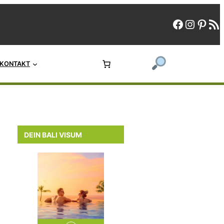
faceboo
instag
pint
rs
KONTAKT
DEIN BALI VISUM