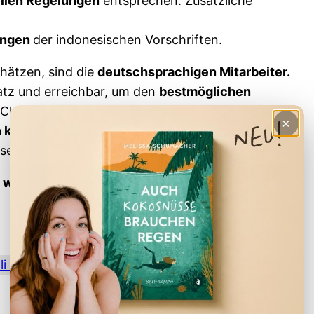
ellen Regelungen
entsprechen. Zusätzliche
ungen
der indonesischen Vorschriften.
hätzen, sind die
deutschsprachigen Mitarbeiter.
satz und erreichbar, um den
bestmöglichen
 Chris,
welche Vorteile Visa-Agenturen haben
,
×
n kann
und worauf du bei deiner Wahl achten
issen sozusagen!
wir in Zukunft noch erwarten?
Chris klärt auf
li Visum