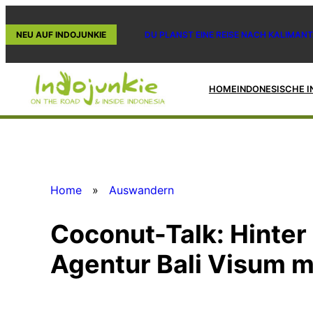
Zum
Inhalt
NEU AUF INDOJUNKIE
DU PLANST EINE REISE NACH KALIMANT
springen
HOME
INDONESISCHE I
Home
»
Auswandern
Coconut-Talk: Hinter
Agentur Bali Visum mi