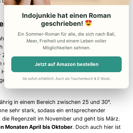
 der üblichen Trampelpfade befindet sich in
Indojunkie hat einen Roman
eisezeit
geschrieben!
Ein Sommer-Roman für alle, die sich nach Bali,
hreszeiten und ist tropisch. Von April bis Oktober
Meer, Freiheit und einem Leben voller
ch die
beste Reisezeit
ist für die Inselgruppen.
Möglichkeiten sehnen.
 Zeit zwischen November und März stattfindet,
n und das Land ist nicht so überlaufen mit
Jetzt auf Amazon bestellen
 Hotels preiswerter, als in der Hochsaison. Der
Ab sofort erhältlich. Auch als Taschenbuch & E-Book.
ages und auf den Inseln gibt es weder im Sommer,
ährig in einem Bereich zwischen 25 und 30°.
ne sehr stark, sodass ein entsprechender
et die Regenzeit im November und geht bis März.
den Monaten April bis Oktober
. Doch auch hier ist