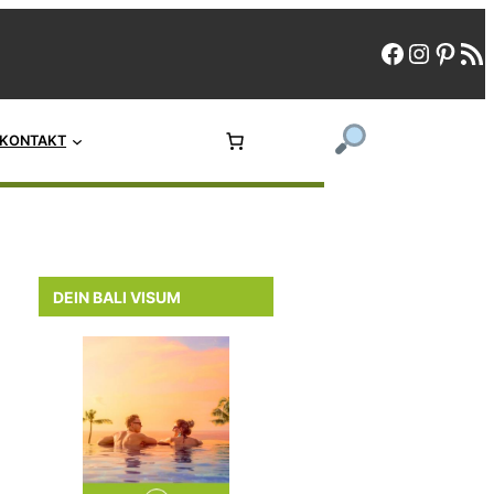
faceboo
instag
pint
rs
KONTAKT
DEIN BALI VISUM