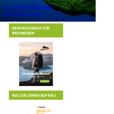
Jetzt deine individuelle
Rundreise buchen
DEIN RUCKSACK FÜR
INDONESIEN
ROLLER LEIHEN AUF BALI