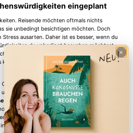
Sehenswürdigkeiten eingeplant
keiten. Reisende möchten oftmals nichts
was sie unbedingt besichtigen möchten. Doch
n Stress ausarten. Daher ist es besser, wenn du
würdigkeiten du unbedingt besuchen möchtest.
×
chzeitig kannst du Zeit sparen. Viele Tickets
 keine Wartezeiten an der Eintrittskasse
en Ort und Urlauber möchten dorthin und auch ein
 und viel sehen möchte,
jagt oft den
her
. Beim Urlaub geht es nicht darum, eine Liste
olst. Wenn du in Ruhe die Faszination des Ortes
beobachtest, kannst du vielmehr entspannen. Es
n in unseren Erinnerungen festigen und im