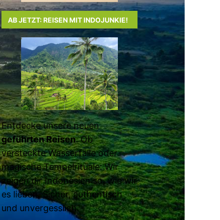
AB JETZT: REISEN MIT INDOJUNKIE!
Entdecke unsere neuen
geführten Reisen
. Ob
versteckte Wasserfälle oder
magische Tempelrituale: Wir
zeigen dir Indonesien so, wie wir
es lieben. Sicher, authentisch
und unvergesslich.