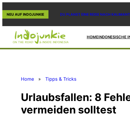
Zum
Inhalt
NEU AUF INDOJUNKIE
DU PLANST EINE REISE NACH KALIMANT
springen
HOME
INDONESISCHE I
Home
»
Tipps & Tricks
Urlaubsfallen: 8 Fehle
vermeiden solltest