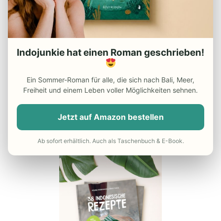
– Reiseapotheke Indonesien
– Beste Reisezeit Indonesien
– Die besten Indonesien
Indojunkie hat einen Roman geschrieben!
Reiseführer
– Günstiger Flug nach Indonesien
Ein Sommer-Roman für alle, die sich nach Bali, Meer,
Freiheit und einem Leben voller Möglichkeiten sehnen.
– Do’s and Dont’s in Indonesien
– Reisekrankenversicherung
Jetzt auf Amazon bestellen
UNSER INDONESIEN-KOCHBUCH
Ab sofort erhältlich. Auch als Taschenbuch & E-Book.