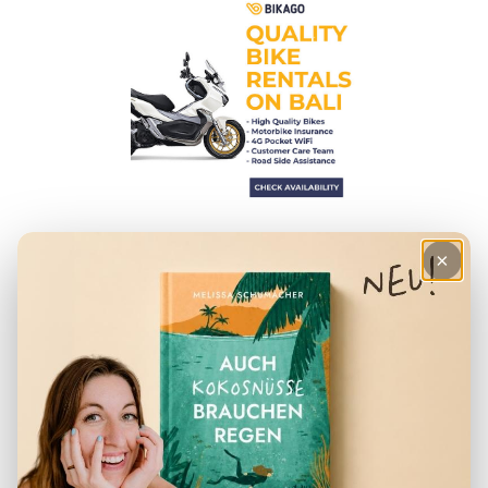
HILFREICHE ARTIKEL
×
– Checkliste für den Urlaub
– Deine Finanzen in Indonesien
– Der perfekte Reiserucksack
– Visum für Indonesien
– Packliste für Indonesien