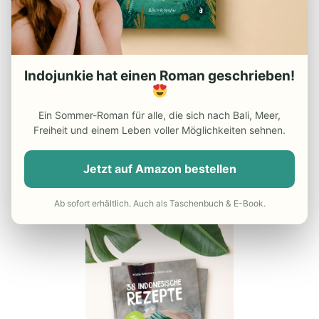
– Reiseapotheke Indonesien
– Beste Reisezeit Indonesien
– Die besten Indonesien
Indojunkie hat einen Roman geschrieben!
Reiseführer
– Günstiger Flug nach Indonesien
Ein Sommer-Roman für alle, die sich nach Bali, Meer,
Freiheit und einem Leben voller Möglichkeiten sehnen.
– Do’s and Dont’s in Indonesien
– Reisekrankenversicherung
Jetzt auf Amazon bestellen
UNSER INDONESIEN-KOCHBUCH
Ab sofort erhältlich. Auch als Taschenbuch & E-Book.