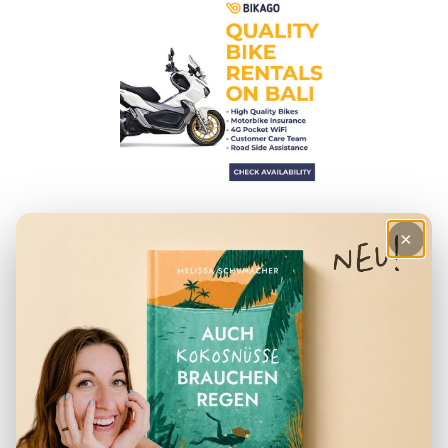
HILFREICHE ARTIKEL
×
– Checkliste für den Urlaub
– Deine Finanzen in Indonesien
– Der perfekte Reiserucksack
– Visum für Indonesien
– Packliste für Indonesien