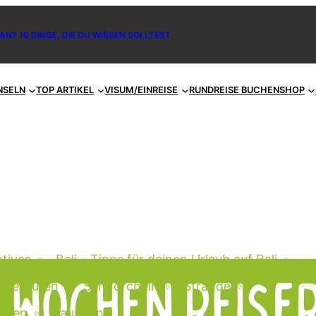
AN? 10 DINGE, DIE DU WISSEN SOLLTEST
NSELN
TOP ARTIKEL
VISUM/EINREISE
RUNDREISE BUCHEN
SHOP
tives
Bali – Tipps für deinen Urlaub auf Bali
eiserouten
Schnorcheln
Strände
urfen
Tauchen