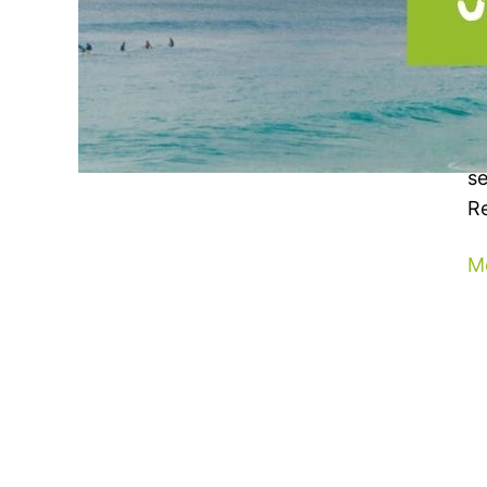
R
W
Du
ni
se
Re
M