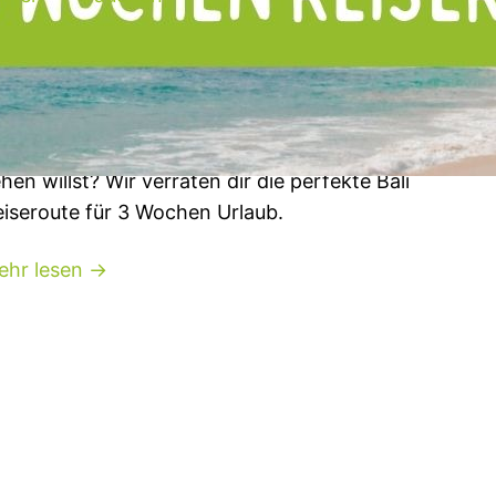
undreise auf Bali – Reiseroute für 3
ochen Urlaub
 planst einen Urlaub auf Bali, aber kannst dich
cht entscheiden, welche Orte du unbedingt
hen willst? Wir verraten dir die perfekte Bali
iseroute für 3 Wochen Urlaub.
ehr lesen →