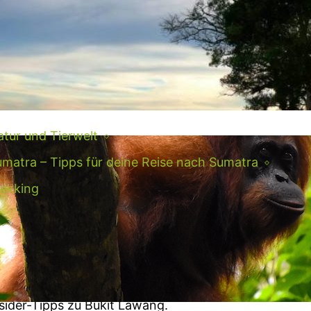
amping am See, Dschungel-Trekking, Regenwald-
rgtour und alles, was dein Abenteuer-Herz
gehrt. Entdecke Balis Natur mit uns.
ehr lesen →
tur und Tierwelt
matra – Tipps für deine Reise nach Sumatra
rekking
nsider-Tipps zu Bukit Lawang von
iner Auswanderin
r haben die eine Sumatra-Auswanderin ausgiebig
 Bukit Lawang ausgefragt. Erfahre hier absolute
sider-Tipps zu Bukit Lawang.