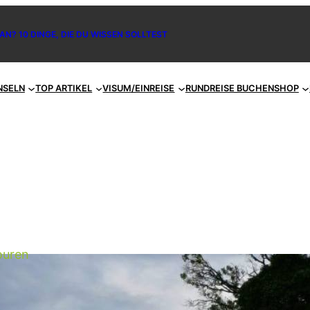
AN? 10 DINGE, DIE DU WISSEN SOLLTEST
NSELN
TOP ARTIKEL
VISUM/EINREISE
RUNDREISE BUCHEN
SHOP
ouren
utdoor Abenteuer in Bali: Erlebe drei
nvergessliche Tage in der Natur