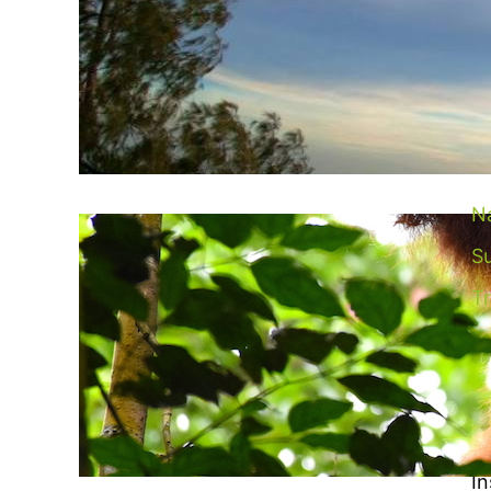
C
Be
be
M
Na
Su
T
I
e
Wi
zu
In