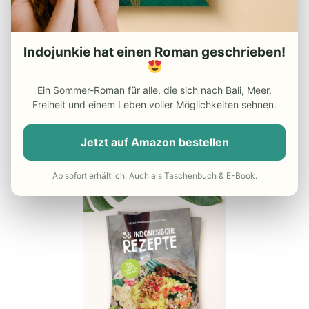
– Die besten Indonesien
Reiseführer
Indojunkie hat einen Roman geschrieben!
– Günstiger Flug nach Indonesien
– Do’s and Dont’s in Indonesien
Ein Sommer-Roman für alle, die sich nach Bali, Meer,
Freiheit und einem Leben voller Möglichkeiten sehnen.
– Reisekrankenversicherung
Jetzt auf Amazon bestellen
UNSER INDONESIEN-KOCHBUCH
Ab sofort erhältlich. Auch als Taschenbuch & E-Book.