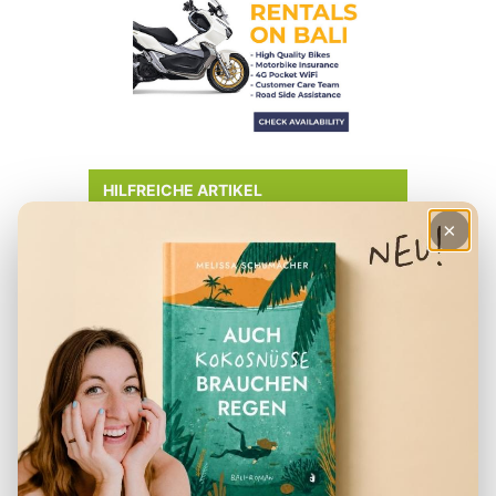
HILFREICHE ARTIKEL
×
– Checkliste für den Urlaub
– Deine Finanzen in Indonesien
– Der perfekte Reiserucksack
– Visum für Indonesien
– Packliste für Indonesien
– Reiseapotheke Indonesien
– Beste Reisezeit Indonesien