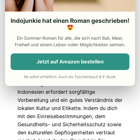
solltest du
Besteck oder deine rechte
Hand
benutzen, aber niemals die linke.
Probiere verschiedene Gerichte und zeige
Indojunkie hat einen Roman geschrieben!
Wertschätzung für die lokale Küche, aber
sei vorsichtig mit scharfem Essen, wenn
Ein Sommer-Roman für alle, die sich nach Bali, Meer,
du nicht daran gewöhnt bist. Beim Trinken
Freiheit und einem Leben voller Möglichkeiten sehnen.
ist es höflich, das
Glas mit beiden Händen
zu halten, besonders beim Anstoßen.
Jetzt auf Amazon bestellen
Fazit
Ab sofort erhältlich. Auch als Taschenbuch & E-Book.
Eine erfolgreiche Geschäftsreise nach
Indonesien erfordert sorgfältige
Vorbereitung und ein gutes Verständnis der
lokalen Kultur und Etikette. Indem du dich
mit den Einreisebestimmungen, dem
Gesundheits- und Sicherheitsschutz sowie
den kulturellen Gepflogenheiten vertraut