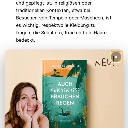
und gepflegt ist. In religiösen oder
traditionellen Kontexten, etwa bei
Besuchen von Tempeln oder Moscheen, ist
es wichtig, respektvolle Kleidung zu
tragen, die Schultern, Knie und die Haare
bedeckt.
Essen und Trinken
×
Geschäftliche Mahlzeiten sind in
Indonesien oft informell und bieten eine
gute Gelegenheit, Beziehungen zu stärken.
Achte darauf,
bei Tisch höflich und
respektvoll
zu sein. Warte, bis dir ein
Sitzplatz zugewiesen wird, und beginne
nicht zu essen, bevor der Gastgeber das
Essen eröffnet hat. In Indonesien wird oft
mit der rechten Hand gegessen, daher