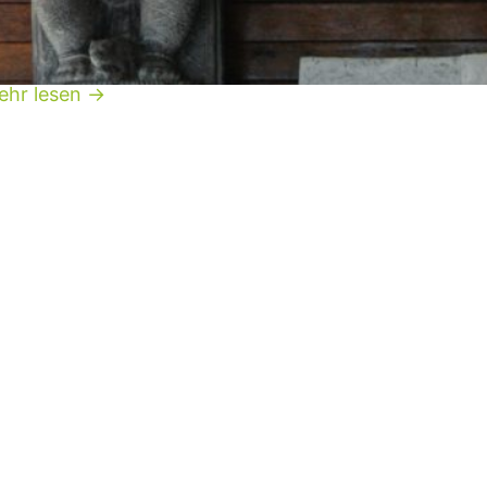
r deinen Urlaub auf Bali und den Gili Inseln.
amaste!
ehr lesen →