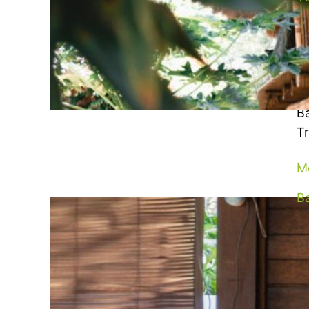
P
m
Lu
Yo
Ba
Tr
M
Ba
B
Y
Yo
ve