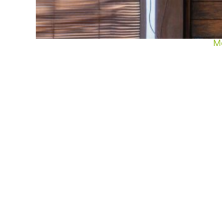
fü
N
M