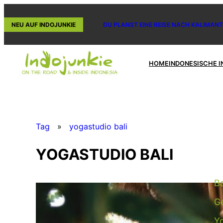
Zum
Inhalt
NEU AUF INDOJUNKIE
DU PLANST EINE REISE NACH KALIMANT
springen
HOME
INDONESISCHE I
Tag
»
yogastudio bali
YOGASTUDIO BALI
Ba
G
Y