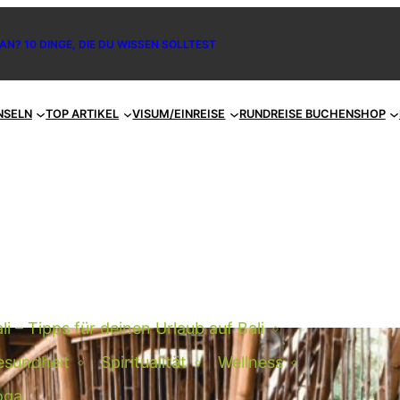
AN? 10 DINGE, DIE DU WISSEN SOLLTEST
NSELN
TOP ARTIKEL
VISUM/EINREISE
RUNDREISE BUCHEN
SHOP
li – Tipps für deinen Urlaub auf Bali
esundheit
Spiritualität
Wellness
oga