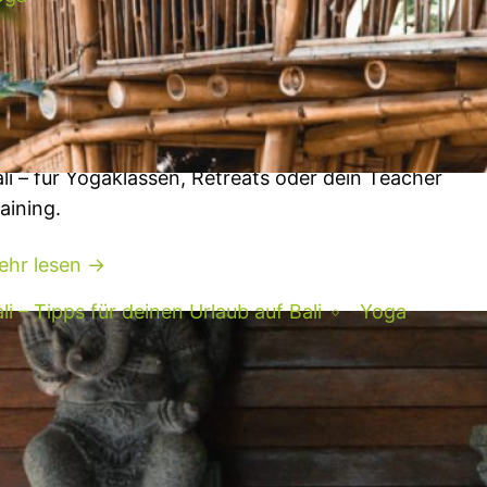
ower of Now Oasis Bali: Lust auf Yoga
it Meerblick?
st auf Yoga mit Meerblick? Dann ab ins
gastudio von Power of Now Oasis in Sanur auf
li – für Yogaklassen, Retreats oder dein Teacher
aining.
ehr lesen →
li – Tipps für deinen Urlaub auf Bali
Yoga
ali Yoga Tipps: 25 schöne Orte für
oga auf Bali (und den Gilis)
ga praktizieren im tropischen Paradies – wir
rraten dir die schönsten Yogastudios und Orte